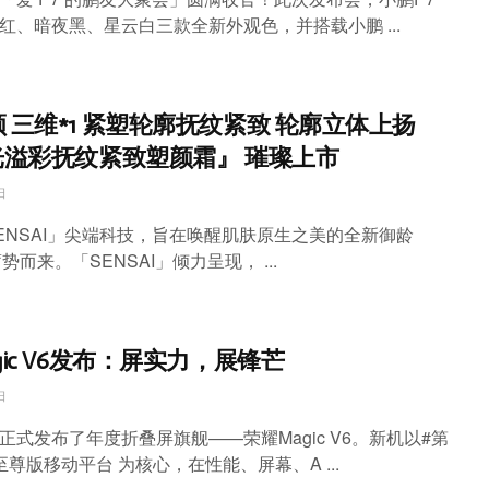
红、暗夜黑、星云白三款全新外观色，并搭载小鹏 ...
 三维*1 紧塑轮廓抚纹紧致 轮廓立体上扬
光溢彩抚纹紧致塑颜霜』 璀璨上市
日
ENSAI」尖端科技，旨在唤醒肌肤原生之美的全新御龄
蓄势而来。「SENSAI」倾力呈现， ...
gic V6发布：屏实力，展锋芒
日
正式发布了年度折叠屏旗舰——荣耀Magic V6。新机以#第
至尊版移动平台 为核心，在性能、屏幕、A ...