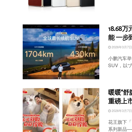
18.6
能 一步
2026年3月7日
小鹏汽车举
SUV，以“
暖暖“舒
重磅上
2026年3月7日
花王旗下「美
系列新品—