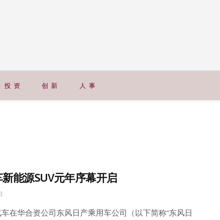
投 资
创 新
人 事
新能源SUV元年序幕开启
日
汽车在华合资公司东风日产乘用车公司（以下简称“东风日