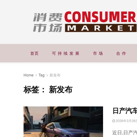
首页
可 持 续 发 展
市 场
合 作
Home
Tag
新发布
标签：
新发布
日产汽车
2026年3月26
近日,日产