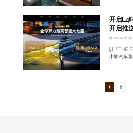
开启L4
开启推送
2026年3月3日
以「THE
小鹏汽车董事
1
2