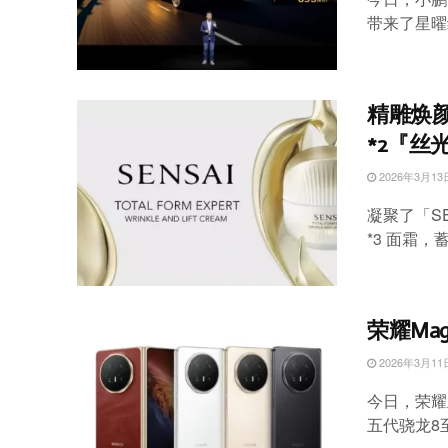
带来了星曜
精雕焕颜
*2『丝
2026年3月13
凝聚了「S
*3 面霜，
荣耀Ma
2026年3月11
今日，荣耀
五代骁龙8