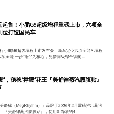
8万元起售！小鹏G6超级增程重磅上市，六项全
到位打造国民车
行小鹏G6超级增程上市发布会，新车定位六项全能AI增程
六项全能 一步到位”为核心，凭借同级综合续航 ...
腹”，稳稳“撑腰”花王『美舒律蒸汽腰腹贴』
市
舒律（MegRhythm）」品牌于2026年2月重磅推出蒸汽
—『美舒律蒸汽腰腹贴』，使用即释放约4 ...