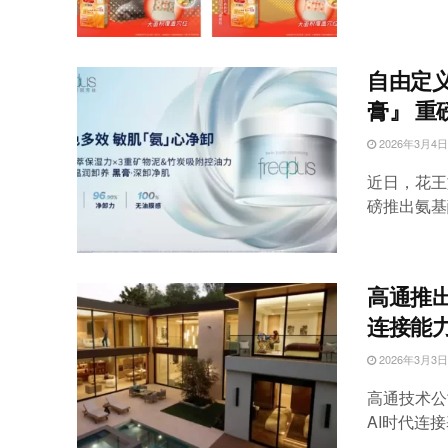
自由定
膏』 重
2026年3月4日
近日，花王
磅推出氨基
高通推出
连接能力
2026年3月3日
高通技术公
AI时代连