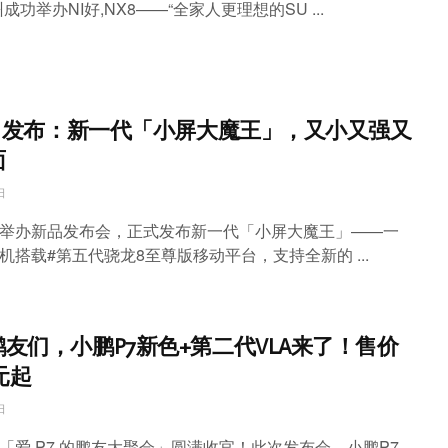
成功举办NI好,NX8——“全家人更理想的SU ...
5T 发布：新一代「小屏大魔王」，又小又强又
面
日
举办新品发布会，正式发布新一代「小屏大魔王」——一
新机搭载#第五代骁龙8至尊版移动平台，支持全新的 ...
鹏友们，小鹏P7新色+第二代VLA来了！售价
万元起
日
「爱 P7 的鹏友大聚会」圆满收官！此次发布会，小鹏P7