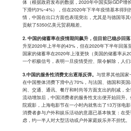
体（根据政府发布的数据，2020年中国实际GDP增长
下滑约3%~4%），但在2020年下半年疫情基本
情，中国在出口方面也表现突出，尤其是与德国等其他
贡献了5350亿美元贸易顺差。
2. 中国的储蓄率在疫情期间飙升，但目前已稳步回落
升至2020年上半年的43%，但在2020年下半年
国家的储蓄率在2020年上涨更快（美国的储蓄率从20
一个积极信号，表明一旦疫情受控、限令解除，人们
3.中国的服务性消费支出逐渐反弹。
与世界其他国家
在中国整体消费下滑中占70%，与法国、德国和英国
闲、交通、通讯、餐厅和时尚等方面支出的削减，全世
流动增加后，中国消费者的服务性支出便开始回升。例如
院观影，上海电影节在一小时内就售出了13万张电影
消费者参与户外和娱乐活动的意愿已基本恢复：在受
虑，约一半人对大型活动或户外家庭娱乐并不担忧。