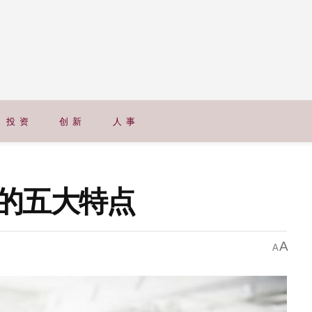
投 资
创 新
人 事
的五大特点
A
A