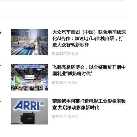
共
大众汽车集团（中国）联合地平线深
化AI合作：加速L3/L4全栈自研，打
造大众智驾新标杆
2026年7月24日
开
飞鹤亮相链博会，以全链新鲜开启中
国乳业“鲜奶粉时代”
2026年7月3日
备
荣耀携手阿莱打造电影工业影像实验
室 共启移动影像新时代
2026年5月22日