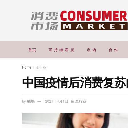
首页
可 持 续 发 展
市 场
合 作
Home
全行业
中国疫情后消费复苏
by
晓畅
2021年4月1日
in
全行业