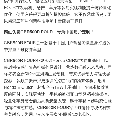
供5种骑行模式，轻松应对多场景驾驶。CB500 SUPER
FOUR在发动机、悬挂、车身等多处实现功能提升与轻量化
优化，使用户获得更卓越的操控体验。它不仅承载历史，更
以精湛工艺与创新科技重塑中量级街车标杆。
四缸仿赛CBR500R FOUR，专为中国用户定制！
CBR500R FOUR是一款基于中国用户驾驶习惯量身打造的
中排量四缸仿赛车型。
CBR500R FOUR外观承袭Honda CBR家族赛事基因，以
冷冽科技感与复杂机械外露设计，营造数码近未来风格。同
样搭载全新502cc直列四缸发动机，带来优异动力与轻快操
控感，多频共振声浪更激发“心跳加速”的骑乘体验。配备
Honda E-Clutch电控离合与TBW电子油门，在追求极致速
度的同时，实现更快速、平稳的换挡和自动降档补油操控。
轻量化车身结合前后高阶悬架系统，赋予车辆卓越动态性能
与精准操控质感。CBR500R FOUR将四缸情怀与现代科技
完美融合，为用户带来多层次“心跳感”驾驶乐趣。