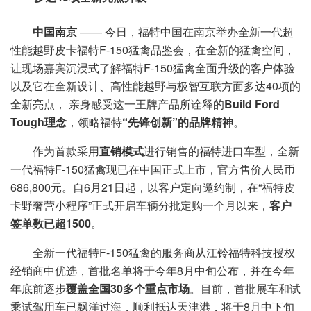
中国南京
—— 今日，福特中国在南京举办全新一代超
性能越野皮卡福特F-150猛禽品鉴会，在全新的猛禽空间，
让现场嘉宾沉浸式了解福特F-150猛禽全面升级的客户体验
以及它在全新设计、高性能越野与极智互联方面多达40项的
全新亮点， 亲身感受这一王牌产品所诠释的
Build Ford
Tough理念
，领略福特
“先锋创新”的品牌精神
。
作为首款采用
直销模式
进行销售的福特进口车型，全新
一代福特F-150猛禽现已在中国正式上市，官方售价人民币
686,800元。自6月21日起，以客户定向邀约制，在“福特皮
卡野奢营小程序”正式开启车辆分批定购一个月以来，
客户
签单数已超1500
。
全新一代福特F-150猛禽的服务商从江铃福特科技授权
经销商中优选，首批名单将于今年8月中旬公布，并在今年
年底前逐步
覆盖全国30多个重点市场
。目前，首批展车和试
乘试驾用车已飘洋过海，顺利抵达天津港，将于8月中下旬