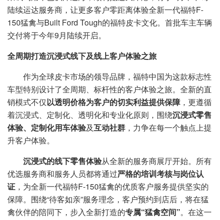
陆续运达服务商，让更多客户零距离体验全新一代福特F-
150猛禽与Built Ford Tough的福特皮卡文化。首批车主车辆
交付将于今年9月陆续开启。
全周期打造沉浸式线下及线上客户体验之旅
作为全球皮卡市场的领导品牌，福特中国为这款标志性
车型特别设计了全周期、标杆性的客户体验之旅。全新的直
销模式不仅
以透明价格为客户的切实利益提供保障
，更遵循
着沉浸式、定制化、透明化和专业化原则，围绕
沉浸式零售
体验、定制化用车体验
及
互动社群
，力争在每一个触点上提
升客户体验。
沉浸式的线下零售体验
从全新的服务商展厅开始。所有
优选服务商和服务人员都将通过
严格的培训考核与岗位认
证
，为全新一代福特F-150猛禽的优质客户服务提供坚实的
保障。围绕“待客如亲”服务理念，客户预约到店后，将在猛
禽伙伴的陪同下，步入全新打造的
专属“猛禽空间”
。在这一