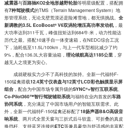
减震器
与
百路驰KO2全地形越野轮胎
等明星级配置，搭配拥
有
7种驾驶模式
的TMS（Terrain Management System）地
形管理系统，无论戈壁荒漠还是险滩雪地，都无惧挑战。
全
新调教的3.5L EcoBoost
V6双涡轮增压高功率发动机
，最
®️
大功率达到311千瓦，峰值扭矩达到684牛·米，动力性能达
历代之最。搭配10速手自一体变速箱，在NEDC综合工况
下，油耗低至11.5L/100km，与上一代车型相比减少了约
9%，配合136.3L大容量油箱，
理论续航高达1185公里
，穿
越无人之境更为安心。
成就硬核实力少不了高科技的加持。全新一代福特F-
150猛禽搭载
12.4英寸仪表盘与12英寸LCD彩色触摸显示屏
组合
，配合为中国市场专属升级的
SYNC
+智行互联系统
、
®
Co-Pilot360™智行驾驶辅助系统
与福特在业内首发的
车路
协同系统
，充分满足了中国市场用户的智能互联需求。此
外，全新一代福特F-150猛禽还标配了
18扬声器B&O高级音
响系统
、两片式全景天窗与三折式后斗软盖、可折叠的真皮
换挡杆、支持蓝牙连接的
ETC
等兼具豪华与舒适感的丰富配