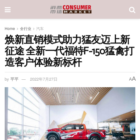
Home
全行业
汽车
焕新直销模式助力猛友迈上新
征途 全新一代福特F-150猛禽打
造客户体验新标杆
A
by
平平
2022年7月27日
A