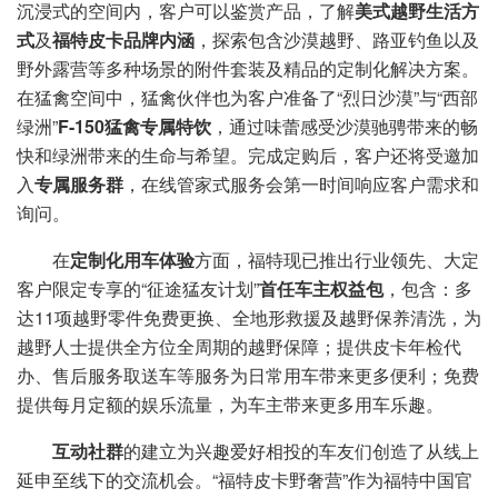
沉浸式的空间内，客户可以鉴赏产品，了解
美式越野生活方
式
及
福特皮卡品牌内涵
，探索包含沙漠越野、路亚钓鱼以及
野外露营等多种场景的附件套装及精品的定制化解决方案。
在猛禽空间中，猛禽伙伴也为客户准备了“烈日沙漠”与“西部
绿洲”
F-150猛禽专属特饮
，通过味蕾感受沙漠驰骋带来的畅
快和绿洲带来的生命与希望。完成定购后，客户还将受邀加
入
专属服务群
，在线管家式服务会第一时间响应客户需求和
询问。
在
定制化用车体验
方面，福特现已推出行业领先、大定
客户限定专享的“征途猛友计划”
首任车主权益包
，包含：多
达11项越野零件免费更换、全地形救援及越野保养清洗，为
越野人士提供全方位全周期的越野保障；提供皮卡年检代
办、售后服务取送车等服务为日常用车带来更多便利；免费
提供每月定额的娱乐流量，为车主带来更多用车乐趣。
互动社群
的建立为兴趣爱好相投的车友们创造了从线上
延申至线下的交流机会。“福特皮卡野奢营”作为福特中国官