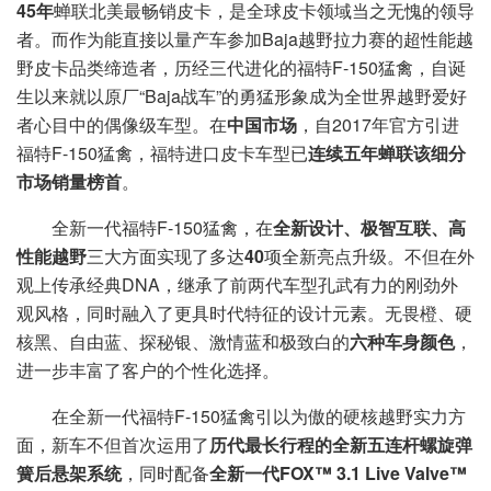
45年
蝉联北美最畅销皮卡，是全球皮卡领域当之无愧的领导
者。而作为能直接以量产车参加Baja越野拉力赛的超性能越
野皮卡品类缔造者，历经三代进化的福特F-150猛禽，自诞
生以来就以原厂“Baja战车”的勇猛形象成为全世界越野爱好
者心目中的偶像级车型。在
中国市场
，自2017年官方引进
福特F-150猛禽，福特进口皮卡车型已
连续五年蝉联该细分
市场销量榜首
。
全新一代福特F-150猛禽，在
全新设计、极智互联、高
性能越野
三大方面实现了多达
40
项全新亮点升级。不但在外
观上传承经典DNA，继承了前两代车型孔武有力的刚劲外
观风格，同时融入了更具时代特征的设计元素。无畏橙、硬
核黑、自由蓝、探秘银、激情蓝和极致白的
六种车身颜色
，
进一步丰富了客户的个性化选择。
在全新一代福特F-150猛禽引以为傲的硬核越野实力方
面，新车不但首次运用了
历代最长行程的全新五连杆螺旋弹
簧后悬架系统
，同时配备
全新一代FOX™ 3.1 Live Valve™