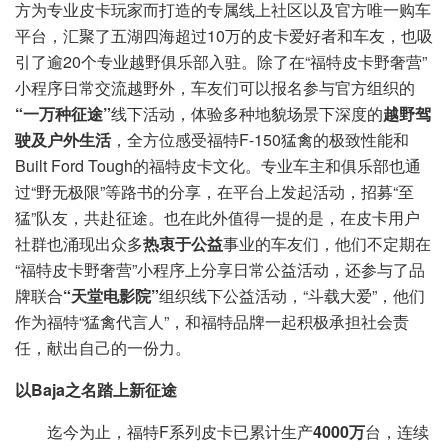
方为专业皮卡玩家而打造的专属线上社区以及官方唯一购车
平台，汇聚了五湖四海超过10万的皮卡爱好者和车友，也吸
引了逾20个专业越野俱乐部入驻。除了在“福特皮卡野奢营”
小程序日常交流越野外，车友们可以报名参与官方组织的
“一万种征途”
线下活动，体验多种地貌场景下深度的
越野驾
驶及户外生活
，全方位感受福特F-150猛禽的极致性能和
Built Ford Tough的福特皮卡文化。专业车主和俱乐部也通
过“野无极限”等路书的分享，在平台上发起活动，招募“至
猛”队友，共赴征途。也在此外值得一提的是，在皮卡用户
社群也涌现出众多
热衷于公益
事业的车友们，他们不定期在
“福特皮卡野奢营”小程序上分享日常公益活动，还参与了品
牌联合
“天堂电影院”
组织线下公益活动，“斗载大爱”，他们
作为福特“猛禽代言人”，和福特品牌一起积极承担社会责
任，献出自己的一份力。
以Baja之名踏上新征途
迄今为止，福特F系列皮卡已累计生产
4000万
台，连续