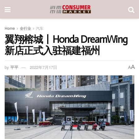
Home
全行业
汽车
翼翔榕城丨Honda DreamWing
新店正式入驻福建福州
A
by
平平
2022年7月17日
A