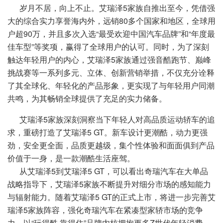
岁月不居，向上不止。艾瑞泽5家族自推出至今，凭借强
大的综合实力享誉海内外，远销80多个国家和地区，全球用
户超90万，并且多次入选“最受欢迎中国汽车品牌”和“年度最
佳车型”等奖项，赢得了全球用户的认可。同时，为了深刻
触达年轻用户的内心，艾瑞泽5家族通过强音酷跑节、巅峰
挑战赛等一系列多元、立体、创新营销举措，不仅充分诠释
了其全球化、年轻化的产品形象，更实现了与年轻用户同潮
共鸣，为其畅销全球提供了充足的实力储备。
艾瑞泽5家族深刻洞察当下年轻人对高品质运动轿车的追
求，重磅打造了艾瑞泽5 GT。新车设计更潮酷，动力更强
劲，安全更全面，品质更越级，集个性体验和面面俱到产品
价值于一身，是一款潮酷生活座驾。
从艾瑞泽5到艾瑞泽5 GT，可以看出奇瑞汽车在大单品
战略指导下，艾瑞泽5家族不断提升对细分市场的感知能力
与辐射能力。随着艾瑞泽5 GT的正式上市，将进一步完善艾
瑞泽5家族阵容，强化奇瑞汽车在紧凑型家轿市场的竞争
力，以“玩得酷 靠得住”品牌内核拥抱更多Z世代年轻消费