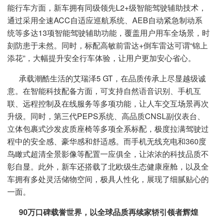
能行车方面，新车拥有同级领先L2+级智能驾驶辅助技术，
通过采用全速ACC自适应巡航系统、AEB自动紧急制动系
统等多达13项智能驾驶辅助功能，覆盖用户用车全场景，时
刻防患于未然。同时，标配高敏前雷达+倒车雷达可谓“锦上
添花”，大幅提升安全行车体验，让用户更加安心省心。
承载潮酷生活的艾瑞泽5 GT，在品质传承上尽显越级诚
意。在智能科技配备方面，可支持自然语音识别、手机互
联、远程控制及在线服务等多项功能，让人车交互场景再次
升级。同时，第三代PEPS系统、高品质CNSL副仪表台、
立体包裹式沙发皮质座椅等多项全系标配，极度拉满驾驶过
程中的安全感、豪华感和舒适感。而手机无线充电和360度
鸟瞰式超清全景影像等配置一应俱全，让浓浓的科技品质不
彰自显。此外，新车还搭载了北欧级生态健康座舱，以及全
车拥有多处灵活储物空间，极具人性化，展现了细腻贴心的
一面。
90万口碑载誉世界，以全球品质再续家轿引领者辉煌