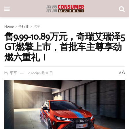
Home
全行业
汽车
售9.99-10.89万元，奇瑞艾瑞泽5
GT燃擎上市，首批车主尊享劲
燃六重礼！
A
by
平平
2022年9月10日
A