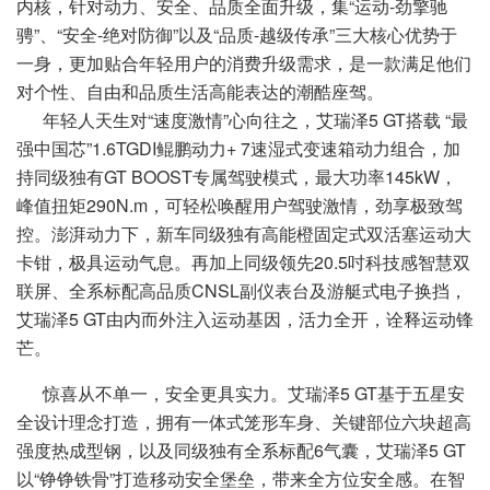
内核，针对动力、安全、品质全面升级，集“运动-劲擎驰
骋”、“安全-绝对防御”以及“品质-越级传承”三大核心优势于
一身，更加贴合年轻用户的消费升级需求，是一款满足他们
对个性、自由和品质生活高能表达的潮酷座驾。
年轻人天生对“速度激情”心向往之，艾瑞泽5 GT搭载 “最
强中国芯”1.6TGDI鲲鹏动力+ 7速湿式变速箱动力组合，加
持同级独有GT BOOST专属驾驶模式，最大功率145kW，
峰值扭矩290N.m，可轻松唤醒用户驾驶激情，劲享极致驾
控。澎湃动力下，新车同级独有高能橙固定式双活塞运动大
卡钳，极具运动气息。再加上同级领先20.5吋科技感智慧双
联屏、全系标配高品质CNSL副仪表台及游艇式电子换挡，
艾瑞泽5 GT由内而外注入运动基因，活力全开，诠释运动锋
芒。
惊喜从不单一，安全更具实力。艾瑞泽5 GT基于五星安
全设计理念打造，拥有一体式笼形车身、关键部位六块超高
强度热成型钢，以及同级独有全系标配6气囊，艾瑞泽5 GT
以“铮铮铁骨”打造移动安全堡垒，带来全方位安全感。在智