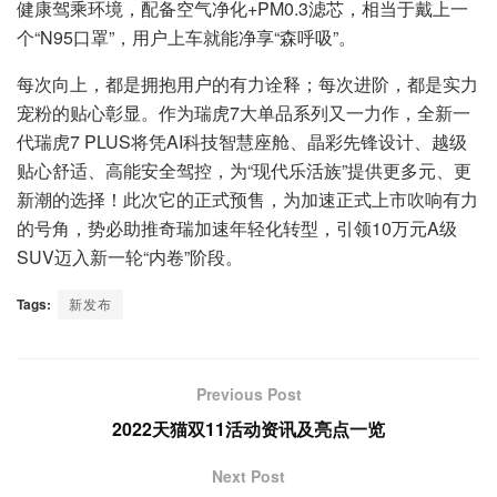
健康驾乘环境，配备空气净化+PM0.3滤芯，相当于戴上一
个“N95口罩”，用户上车就能净享“森呼吸”。
每次向上，都是拥抱用户的有力诠释；每次进阶，都是实力
宠粉的贴心彰显。作为瑞虎7大单品系列又一力作，全新一
代瑞虎7 PLUS将凭AI科技智慧座舱、晶彩先锋设计、越级
贴心舒适、高能安全驾控，为“现代乐活族”提供更多元、更
新潮的选择！此次它的正式预售，为加速正式上市吹响有力
的号角，势必助推奇瑞加速年轻化转型，引领10万元A级
SUV迈入新一轮“内卷”阶段。
Tags:
新发布
Previous Post
2022天猫双11活动资讯及亮点一览
Next Post