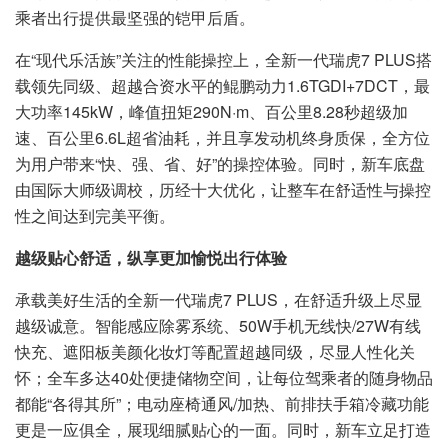
乘者出行提供最坚强的铠甲后盾。
在“现代乐活族”关注的性能操控上，全新一代瑞虎7 PLUS搭
载领先同级、超越合资水平的鲲鹏动力1.6TGDI+7DCT，最
大功率145kW，峰值扭矩290N·m、百公里8.28秒超级加
速、百公里6.6L超省油耗，并且享发动机终身质保，全方位
为用户带来“快、强、省、好”的操控体验。同时，新车底盘
由国际大师级调校，历经十大优化，让整车在舒适性与操控
性之间达到完美平衡。
越级贴心舒适，纵享更加愉悦出行体验
承载美好生活的全新一代瑞虎7 PLUS，在舒适升级上尽显
越级诚意。智能感应除雾系统、50W手机无线快/27W有线
快充、遮阳板美颜化妆灯等配置超越同级，尽显人性化关
怀；全车多达40处便捷储物空间，让每位驾乘者的随身物品
都能“各得其所”；电动座椅通风/加热、前排扶手箱冷藏功能
更是一应俱全，展现细腻贴心的一面。同时，新车立足打造