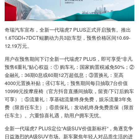
奇瑞汽车宣布，全新一代瑞虎7 PLUS正式开启预售。推出
1.6TGDI+7DCT鲲鹏动力共3款车型，预售价格区间10.69-
12.19万元。
用户在预售期间下订全新一代瑞虎7 PLUS，即可享受“非凡
预售6重礼”贴心权益：① 购车礼：国家购置税减免50%；②
金融礼：36期0息或60期12万超低息；③置换礼：至高
4000元置换补贴；④订车礼：预售期间每日抽取7台价值
10999元按摩座椅（官方抖音直播间抽取，留资/下订后购车
可享）；⑤流量礼：享基础流量终身免费，娱乐流量3年免
费（限首任车主）；⑥质保礼：发动机终身免费质保（限首
任车主）。六重惊喜礼遇，助用户拥车无忧。
全新一代瑞虎7 PLUS定位“A级SUV价值新标杆”，角逐竞争
日益激烈的A级SUV市场。新车聚焦年轻人对品质生活的进