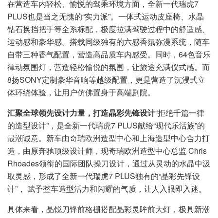
在营造车内轻松、愉悦的驾乘环境方面，全新一代瑞虎7
PLUS也是当之无愧的“实力派”。一体式运动皮座椅、水晶
钻石换挡把手等全系标配，极度拉满驾驶过程中的舒适感、
运动感和豪华感。搭载同级独有的六感香氛弥漫系统，随车
自带三种香气配置，营造高品质车内感受。同时，64色音乐
律动氛围灯，营造轻松愉悦的氛围，让旅途充满仪式感。而
8扬SONY定制豪华音响等越级配置，更是营造了沉浸式立
体环绕体验，让用户仿佛置身于高端剧院。
汇聚全球领先设计力量，打造晶彩先锋设计
“拒绝千篇一律
的造型设计”，是全新一代瑞虎7 PLUS献给“现代乐活族”的
最潮诚意。新车由奇瑞欧洲造型中心和上海造型中心合力打
造，由原奔驰顶级设计师，现奇瑞欧洲造型中心总监 Chris
Rhoades领衔的国际团队操刀设计，通过从灵动的水晶中汲
取灵感，形成了全新一代瑞虎7 PLUS独有的“晶彩先锋设
计”， 赋予整车造型活力和闪耀的气质，让人入眼即入迷。
具体来看，晶锐刀锋前格栅搭配晶彩灵眸前大灯，极具新潮