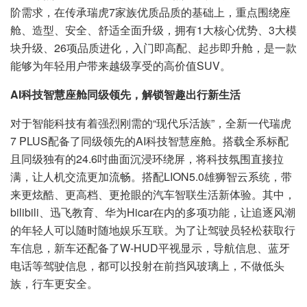
阶需求，在传承瑞虎7家族优质品质的基础上，重点围绕座
舱、造型、安全、舒适全面升级，拥有1大核心优势、3大模
块升级、26项品质进化，入门即高配、起步即升舱，是一款
能够为年轻用户带来越级享受的高价值SUV。
AI
科技智慧座舱同级领先，解锁智趣出行新生活
对于智能科技有着强烈刚需的“现代乐活族”，全新一代瑞虎
7 PLUS配备了同级领先的AI科技智慧座舱。搭载全系标配
且同级独有的24.6吋曲面沉浸环绕屏，将科技氛围直接拉
满，让人机交流更加流畅。搭配LION5.0雄狮智云系统，带
来更炫酷、更高档、更抢眼的汽车智联生活新体验。其中，
bilibili、迅飞教育、华为Hicar在内的多项功能，让追逐风潮
的年轻人可以随时随地娱乐互联。为了让驾驶员轻松获取行
车信息，新车还配备了W-HUD平视显示，导航信息、蓝牙
电话等驾驶信息，都可以投射在前挡风玻璃上，不做低头
族，行车更安全。