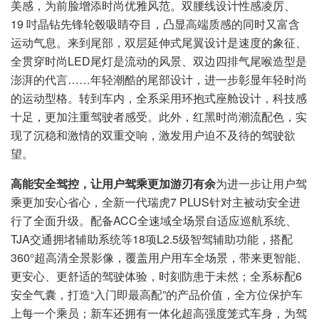
美感，为前脸增添时尚优雅风范。双腰线设计性感凌厉、
19 吋晶钻先锋轮毂吸睛夺目，凸显高端质感的同时又富含
运动气息。来到尾部，双层延伸式尾翼设计是速度的象征、
全贯穿时尚LED尾灯是流动的风景、双边四排气尾喉造型是
澎湃的代言……年轻潮酷的尾部设计，进一步彰显年轻时尚
的运动型格。转到车内，全系采用环抱式座舱设计，科技感
十足，更加注重驾驶者感受。此外，红黑时尚潮流配色，实
现了沉稳和激情的双重交响，激发用户迫不及待的驾驶欲
望。
高能安全驾控，让用户驾乘更加游刃有余
为进一步让用户驾
乘更加安心省心，全新一代瑞虎7 PLUS针对主被动安全进
行了全面升级。配备ACC全速域全场景自适应巡航系统、
TJA交通拥堵辅助系统等18项L2.5级智驾辅助功能，搭配
360°超高清全景影像，覆盖用户用车全场景，带来更智能、
更安心、更舒适的驾驶体验，时刻防患于未然；全系标配6
安全气囊，打造“入门即最高配”的产品价值，全方位保护车
上每一个乘员；新车还拥有一体化超高强度笼式车身，为驾