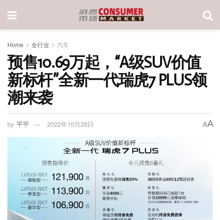
Home
全行业
汽车
预售10.69万起，“A级SUV价值
新标杆”全新一代瑞虎7 PLUS领
潮来袭
A
by
平平
2022年10月28日
A