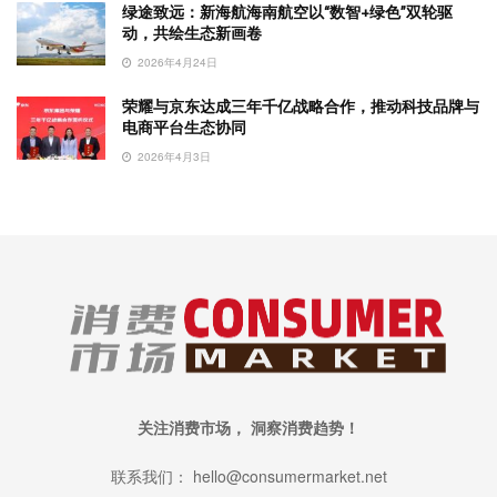
绿途致远：新海航海南航空以“数智+绿色”双轮驱
动，共绘生态新画卷
2026年4月24日
荣耀与京东达成三年千亿战略合作，推动科技品牌与
电商平台生态协同
2026年4月3日
关注消费市场， 洞察消费趋势！
联系我们： hello@consumermarket.net