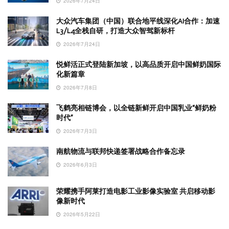
2026年7月24日
大众汽车集团（中国）联合地平线深化AI合作：加速
L3/L4全栈自研，打造大众智驾新标杆
2026年7月24日
悦鲜活正式登陆新加坡，以高品质开启中国鲜奶国际
化新篇章
2026年7月8日
飞鹤亮相链博会，以全链新鲜开启中国乳业“鲜奶粉
时代”
2026年7月3日
南航物流与联邦快递签署战略合作备忘录
2026年6月3日
荣耀携手阿莱打造电影工业影像实验室 共启移动影
像新时代
2026年5月22日