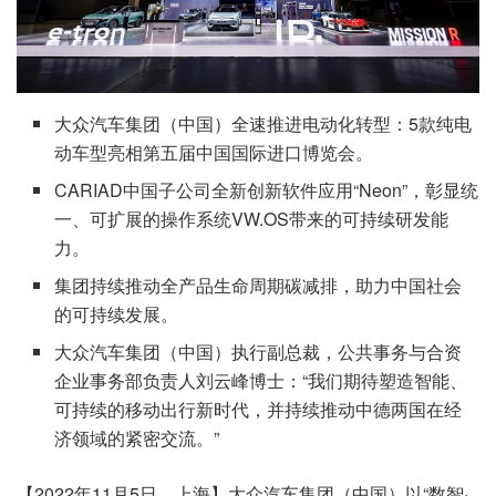
大众汽车集团（中国）全速推进电动化转型：5款纯电
动车型亮相第五届中国国际进口博览会。
CARIAD中国子公司全新创新软件应用“Neon”，彰显统
一、可扩展的操作系统VW.OS带来的可持续研发能
力。
集团持续推动全产品生命周期碳减排，助力中国社会
的可持续发展。
大众汽车集团（中国）执行副总裁，公共事务与合资
企业事务部负责人刘云峰博士：“我们期待塑造智能、
可持续的移动出行新时代，并持续推动中德两国在经
济领域的紧密交流。”
【2022年11月5日，上海】大众汽车集团（中国）以“数智·