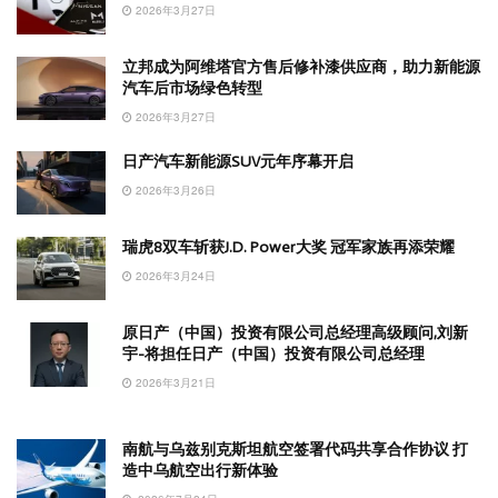
2026年3月27日
立邦成为阿维塔官方售后修补漆供应商，助力新能源
汽车后市场绿色转型
2026年3月27日
日产汽车新能源SUV元年序幕开启
2026年3月26日
瑞虎8双车斩获J.D. Power大奖 冠军家族再添荣耀
2026年3月24日
原日产（中国）投资有限公司总经理高级顾问,刘新
宇-将担任日产（中国）投资有限公司总经理
2026年3月21日
南航与乌兹别克斯坦航空签署代码共享合作协议 打
造中乌航空出行新体验