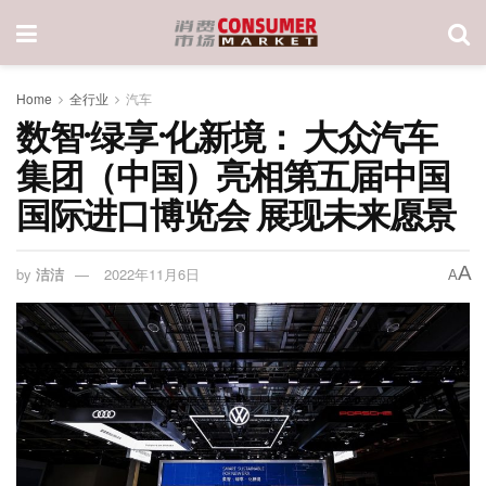
Home
全行业
汽车
数智·绿享·化新境： 大众汽车
集团（中国）亮相第五届中国
国际进口博览会 展现未来愿景
A
by
洁洁
2022年11月6日
A