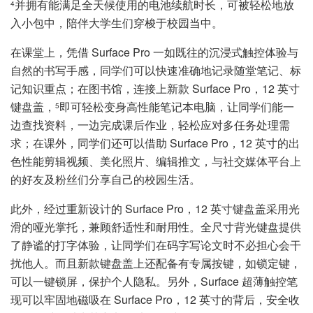
并拥有能满足全天候使用的电池续航时长，可被轻松地放
4
入小包中，陪伴大学生们穿梭于校园当中。
在课堂上，凭借 Surface Pro 一如既往的沉浸式触控体验与
自然的书写手感，同学们可以快速准确地记录随堂笔记、标
记知识重点；在图书馆，连接上新款 Surface Pro，12 英寸
键盘盖，
即可轻松变身高性能笔记本电脑，让同学们能一
5
边查找资料，一边完成课后作业，轻松应对多任务处理需
求；在课外，同学们还可以借助 Surface Pro，12 英寸的出
色性能剪辑视频、美化照片、编辑推文，与社交媒体平台上
的好友及粉丝们分享自己的校园生活。
此外，经过重新设计的 Surface Pro，12 英寸键盘盖采用光
滑的哑光掌托，兼顾舒适性和耐用性。全尺寸背光键盘提供
了静谧的打字体验，让同学们在码字写论文时不必担心会干
扰他人。而且新款键盘盖上还配备有专属按键，如锁定键，
可以一键锁屏，保护个人隐私。另外，Surface 超薄触控笔
现可以牢固地磁吸在 Surface Pro，12 英寸的背后，安全收