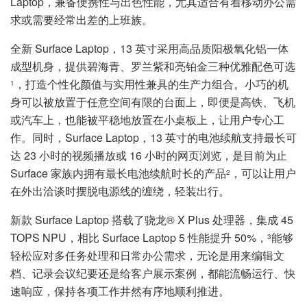
Laptop，兼备便携性与出色性能，尤其适合有着移动办公需
求或需要经常出差的上班族。
全新 Surface Laptop，13 英寸采用高品质阳极氧化铝一体
成型机身，提供碧海青、罗兰紫和亮铂金三种优雅配色可选
，打造个性化颜值与实用性兼具的生产力组合。小巧的机
1
身可以被放置于任意空间有限的台面上，即便是高铁、飞机
或汽车上，也能被平稳地放置在小桌板上，让用户专心工
作。同时，Surface Laptop，13 英寸的电池续航支持最长可
达 23 小时的视频播放或 16 小时的网页浏览，是目前为止
Surface 家族内拥有最长电池续航时长的产品
，可以让用户
2
在外出洽谈时摆脱电源线的缠绕，轻装出行。
新款 Surface Laptop 搭载了骁龙® X Plus 处理器，集成 45
TOPS NPU，相比 Surface Laptop 5 性能提升 50%，
能够
3
轻松应对多任务处理和日常办公需求，无论是用来编辑文
档、记录会议纪要还是给客户展示案例，都能流畅运行、快
速响应，保持各项工作井然有序地顺利推进。