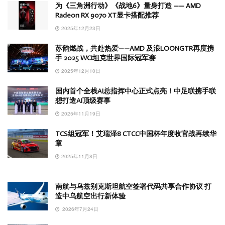
为《三角洲行动》《战地6》量身打造 —— AMD
Radeon RX 9070 XT显卡搭配推荐
2025年12月23日
苏韵燃战，共赴热爱——AMD 及浪LOONGTR再度携
手 2025 WCI坦克世界国际冠军赛
2025年12月10日
国内首个全栈AI总指挥中心正式点亮！中足联携手联
想打造AI顶级赛事
2025年11月19日
TCS组冠军！艾瑞泽8 CTCC中国杯年度收官战再续华
章
2025年11月8日
南航与乌兹别克斯坦航空签署代码共享合作协议 打
造中乌航空出行新体验
2026年7月24日