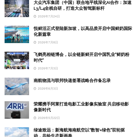
大众汽车集团（中国）联合地平线深化AI合作：加速
L3/L4全栈自研，打造大众智驾新标杆
2026年7月24日
悦鲜活正式登陆新加坡，以高品质开启中国鲜奶国际
化新篇章
2026年7月8日
飞鹤亮相链博会，以全链新鲜开启中国乳业“鲜奶粉
时代”
2026年7月3日
南航物流与联邦快递签署战略合作备忘录
2026年6月3日
荣耀携手阿莱打造电影工业影像实验室 共启移动影
像新时代
2026年5月22日
绿途致远：新海航海南航空以“数智+绿色”双轮驱
动，共绘生态新画卷