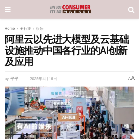
Home
全行业
娱乐
阿里云以先进大模型及云基础
设施推动中国各行业的AI创新
及应用
A
by
平平
2025年4月16日
A