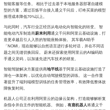
智能客服等任务。 相比于过去基于本地服务器部署自建模
型的方案，通过百炼平台接入通义千问后，叮咚买菜的模型
推理成本降低70%以上。
与此同时，汽车行业正经历从电动化向智能化的转变。 智
能电动汽车制造商
蔚来利用
通义千问和阿里云基础设施，打
造更卓越且引人入胜的智能座舱体验。 其车载AI助手
「NOMI」现在能够以自然语言进行多轮对话，并在不同话
题之间无缝切换回应。 蔚来还探索使用阿里云的AI编码助
手通义灵码，以加速先进汽车技术的研发。
智能驾驶解决方案提供商
地平线
基于阿里云基础设施打造了
湖仓一体架构，以优化自动驾驶模型的训练。 这一合作显
著提升了端到端模型训练的任务管理效率，有效降低整体故
障恢复时间。
机器人公司正在利用阿里云的边缘云架构，打造能够解析复
杂指令并自主作的智能机器。 例如，
有鹿机器人
将通义千