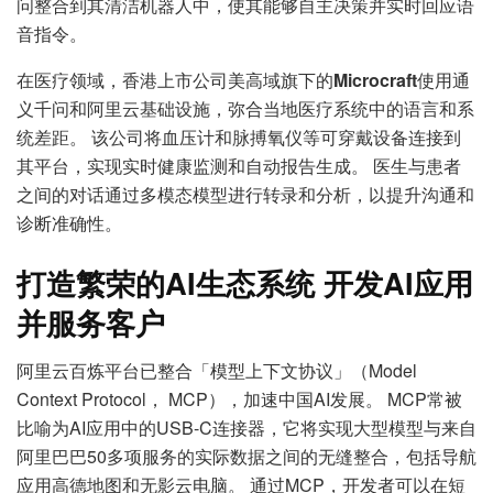
问整合到其清洁机器人中，使其能够自主决策并实时回应语
音指令。
在医疗领域，香港上市公司美高域旗下的
Microcraft
使用通
义千问和阿里云基础设施，弥合当地医疗系统中的语言和系
统差距。 该公司将血压计和脉搏氧仪等可穿戴设备连接到
其平台，实现实时健康监测和自动报告生成。 医生与患者
之间的对话通过多模态模型进行转录和分析，以提升沟通和
诊断准确性。
打造繁荣的
AI
生态系统 开发
AI
应用
并服务客户
阿里云百炼平台已整合「模型上下文协议」（Model
Context Protocol， MCP），加速中国AI发展。 MCP常被
比喻为AI应用中的USB-C连接器，它将实现大型模型与来自
阿里巴巴50多项服务的实际数据之间的无缝整合，包括导航
应用高德地图和无影云电脑。 通过MCP，开发者可以在短