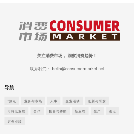
关注消费市场， 洞察消费趋势！
联系我们： hello@consumermarket.net
导航
*热点
业务与市场
人事
企业活动
创新与研发
可持续发展
合作
投资与并购
新发布
生产
观点
财务业绩