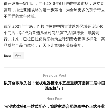
得开设第一家门店，并于2018年6月进驻香港市场，设立直
营店，推进亚洲战略的进一步落地，为全球更多的孩子带去
不同样的童年体验。
截至 2021年年底，巴拉巴拉在中国大陆以外区域开设近40
个门店，以“成为首选儿童时尚品牌”为品牌愿景，顺势前
行。未来，巴拉巴拉仍将坚持为全球消费者提供多样化，高
品质的产品与体验，让天下儿童拥有美好童年。
Tags:
合作
Previous Post
以开创致敬先创！老板电器携京东五星重磅开启第二届中国
洗碗机节！
Next Post
沉浸式体验&一站式配齐，箭牌家居合肥体验中心正式开业