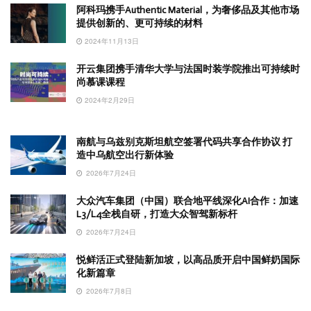
阿科玛携手Authentic Material，为奢侈品及其他市场
提供创新的、更可持续的材料
2024年11月13日
开云集团携手清华大学与法国时装学院推出可持续时
尚慕课课程
2024年2月29日
南航与乌兹别克斯坦航空签署代码共享合作协议 打
造中乌航空出行新体验
2026年7月24日
大众汽车集团（中国）联合地平线深化AI合作：加速
L3/L4全栈自研，打造大众智驾新标杆
2026年7月24日
悦鲜活正式登陆新加坡，以高品质开启中国鲜奶国际
化新篇章
2026年7月8日