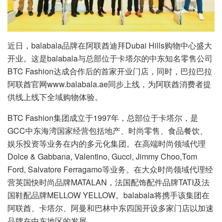
近日，balabala品牌在阿联酋迪拜Dubai Hills购物中心盛大
开业。这是balabala与总部位于卡塔尔的中东知名零售公司
BTC Fashion达成合作后的首家开业门店，同时，巴拉巴拉
阿联酋官网www.balabala.ae同步上线，为阿联酋消费者提
供线上线下全域购物体验。
BTC Fashion集团成立于1997年，总部位于卡塔尔，是
GCC中东海湾国家经营包括地产、时尚零售、食品餐饮、
娱乐投资等业务在内的多元化集团。在高端时尚领域代理
Dolce & Gabbana, Valentino, Gucci, Jimmy Choo,Tom
Ford, Salvatore Ferragamo等业务。在大众时尚领域代理经
营英国快时尚品牌MATALAN，法国配饰配件品牌TATI及法
国鞋配品牌MELLOW YELLOW。balabala将携手该集团在
阿联酋、卡塔尔、阿曼和巴林中东四国开设多家门店以加速
品牌在中东地区的发展。