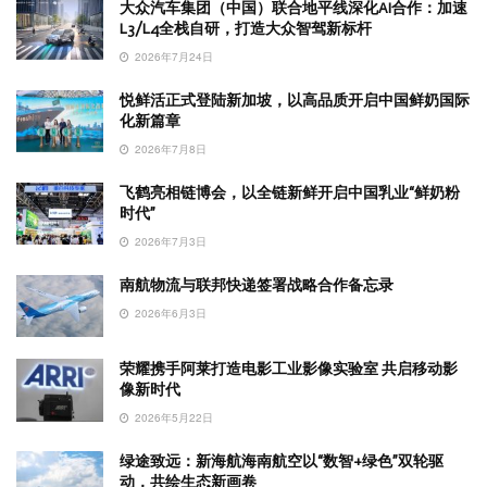
大众汽车集团（中国）联合地平线深化AI合作：加速
L3/L4全栈自研，打造大众智驾新标杆
2026年7月24日
悦鲜活正式登陆新加坡，以高品质开启中国鲜奶国际
化新篇章
2026年7月8日
飞鹤亮相链博会，以全链新鲜开启中国乳业“鲜奶粉
时代”
2026年7月3日
南航物流与联邦快递签署战略合作备忘录
2026年6月3日
荣耀携手阿莱打造电影工业影像实验室 共启移动影
像新时代
2026年5月22日
绿途致远：新海航海南航空以“数智+绿色”双轮驱
动，共绘生态新画卷