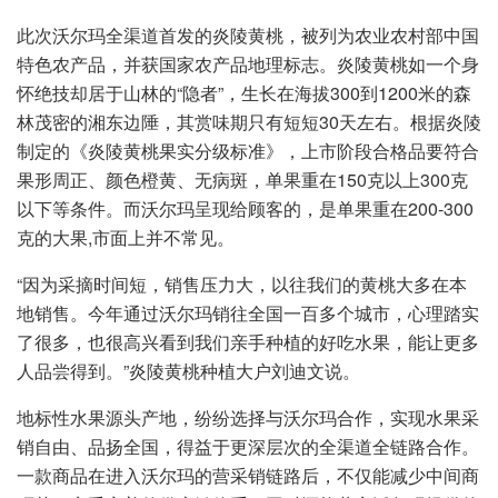
此次沃尔玛全渠道首发的炎陵黄桃，被列为农业农村部中国
特色农产品，并获国家农产品地理标志。炎陵黄桃如一个身
怀绝技却居于山林的“隐者”，生长在海拔300到1200米的森
林茂密的湘东边陲，其赏味期只有短短30天左右。根据炎陵
制定的《炎陵黄桃果实分级标准》，上市阶段合格品要符合
果形周正、颜色橙黄、无病斑，单果重在150克以上300克
以下等条件。而沃尔玛呈现给顾客的，是单果重在200-300
克的大果,市面上并不常见。
“因为采摘时间短，销售压力大，以往我们的黄桃大多在本
地销售。今年通过沃尔玛销往全国一百多个城市，心理踏实
了很多，也很高兴看到我们亲手种植的好吃水果，能让更多
人品尝得到。”炎陵黄桃种植大户刘迪文说。
地标性水果源头产地，纷纷选择与沃尔玛合作，实现水果采
销自由、品扬全国，得益于更深层次的全渠道全链路合作。
一款商品在进入沃尔玛的营采销链路后，不仅能减少中间商