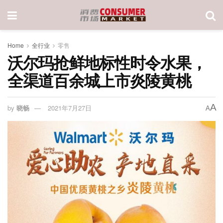
Home
全行业
零售
沃尔玛抢鲜地标性时令水果，
全渠道百余城上市炎陵黄桃
A
by
晓畅
2021年7月27日
A