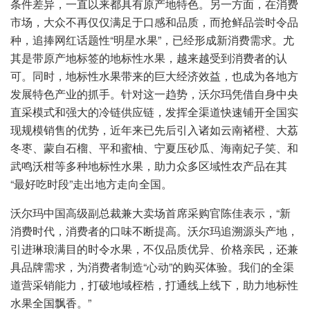
条件差异，一直以来都具有原产地特色。另一方面，在消费
市场，大众不再仅仅满足于口感和品质，而抢鲜品尝时令品
种，追捧网红话题性“明星水果”，已经形成新消费需求。尤
其是带原产地标签的地标性水果，越来越受到消费者的认
可。同时，地标性水果带来的巨大经济效益，也成为各地方
发展特色产业的抓手。针对这一趋势，沃尔玛凭借自身中央
直采模式和强大的冷链供应链，发挥全渠道快速铺开全国实
现规模销售的优势，近年来已先后引入诸如云南褚橙、大荔
冬枣、蒙自石榴、平和蜜柚、宁夏压砂瓜、海南妃子笑、和
武鸣沃柑等多种地标性水果，助力众多区域性农产品在其
“最好吃时段”走出地方走向全国。
沃尔玛中国高级副总裁兼大卖场首席采购官陈佳表示，“新
消费时代，消费者的口味不断提高。沃尔玛追溯源头产地，
引进琳琅满目的时令水果，不仅品质优异、价格亲民，还兼
具品牌需求，为消费者制造“心动”的购买体验。我们的全渠
道营采销能力，打破地域桎梏，打通线上线下，助力地标性
水果全国飘香。”