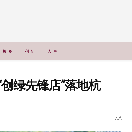
投 资
创 新
人 事
“创绿先锋店”落地杭
A
A