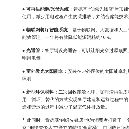
●
可再生能源/光伏系统
：肯德基 “创绿先锋店”屋
使用，减少用电过程产生的碳排放，并结合储能技术
●
物联网餐厅智能系统
：基于物联网、大数据和人工
能效管理，一年将有效降低能源消耗约10%。
●
光通管：
餐厅铺设光通管，可以让阳光穿过屋顶照
明用电量。
●
室外发光太阳能伞
：安装在户外座位的太阳能伞利
照明
●
新型环保材料：
二次回收能源地坪、咖啡渣再生皮
用、循环、替代的方式实现餐厅建造和运营过程中的
造和营运的过程中减少了温室气体排放量。
与此同时，肯德基“创绿先锋店”也为消费者打造了
京 “创绿先锋店”中矗立的特殊“全家桶”，由回收