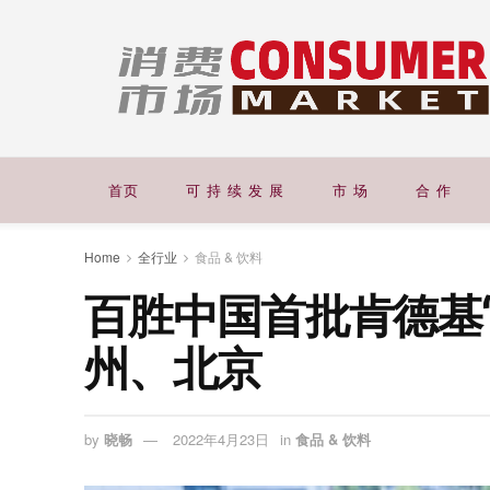
首页
可 持 续 发 展
市 场
合 作
Home
全行业
食品 & 饮料
百胜中国首批肯德基
州、北京
by
晓畅
2022年4月23日
in
食品 & 饮料