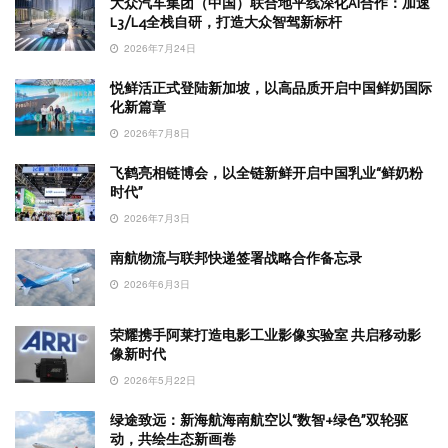
大众汽车集团（中国）联合地平线深化AI合作：加速
L3/L4全栈自研，打造大众智驾新标杆
2026年7月24日
悦鲜活正式登陆新加坡，以高品质开启中国鲜奶国际
化新篇章
2026年7月8日
飞鹤亮相链博会，以全链新鲜开启中国乳业“鲜奶粉
时代”
2026年7月3日
南航物流与联邦快递签署战略合作备忘录
2026年6月3日
荣耀携手阿莱打造电影工业影像实验室 共启移动影
像新时代
2026年5月22日
绿途致远：新海航海南航空以“数智+绿色”双轮驱
动，共绘生态新画卷