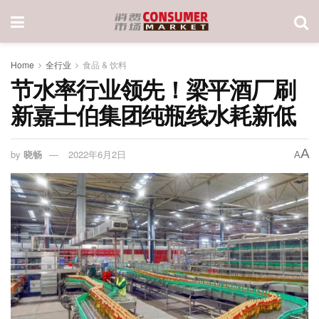
Home
全行业
食品 & 饮料
节水率行业领先！梁平酒厂刷
新嘉士伯集团纯瓶线水耗新低
A
by
晓畅
2022年6月2日
A