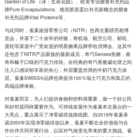
Garden of Life （译：生命花园）、欧美专业膳食补充剂品
牌Pure Encapsulations、推崇胶原蛋白补充新概念的膳食
补充剂品牌Vital Proteins等。
与此同时，雀巢旅游零售公司（NITR）也再次重磅亮相博
览会，并基于二十余年的经验，将机场、航空公司、邮轮、
渡轮等渠道中广受欢迎的明星糖果品牌带给消博会。这其中
还包含了NITR产品家族的最新成员，奇巧Senses焦糖，曲
奇和榛子口味的巧克力排块。在经典的奇巧香脆威化饼之间
注入口感浓郁丰富的夹心，外层覆盖丝滑的牛奶巧克力涂
层。雀巢SWISS®品牌也将提供100％瑞士巧克力和真正的
高端品牌体验。
对雀巢而言，为人们提供食物和饮料很重要，做一个好公民
和好邻居同样重要作为。可持续发展作为雀巢本次展台的一
大亮点，重点展示了净零碳排放路线图。自2019年雀巢承
诺2050年实现净零碳排放以来，雀巢不断在全价值链与合
作伙伴共同开展行动，以应对气候变化带来的重大挑战。雀