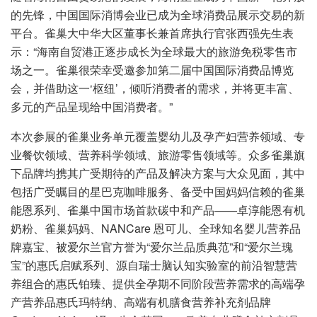
的先锋，中国国际消博会业已成为全球消费品展示交易的新
平台。雀巢大中华大区董事长兼首席执行官张西强先生表
示：“海南自贸港正逐步成长为全球最大的旅游免税零售市
场之一。雀巢很荣幸受邀参加第二届中国国际消费品博览
会，并借助这一‘枢纽’，倾听消费者的需求，并将更丰富、
多元的产品呈现给中国消费者。”
本次参展的雀巢业务单元覆盖婴幼儿及孕产妇营养领域、专
业餐饮领域、营养科学领域、旅游零售领域等。众多雀巢旗
下品牌均携其广受期待的产品及解决方案与大众见面，其中
包括广受瞩目的星巴克咖啡服务、备受中国妈妈信赖的雀巢
能恩系列、雀巢中国市场首款碳中和产品——卓淳能恩有机
奶粉、雀巢妈妈、NANCare 恩可儿、全球知名婴儿营养品
牌嘉宝、被爱尔兰官方誉为“爱尔兰品质典范”和“爱尔兰瑰
宝”的惠氏启赋系列、源自瑞士脑认知实验室的前沿智慧营
养组合的惠氏铂臻、提供全孕期不同阶段营养需求的高端孕
产营养品惠氏玛特纳、高端有机膳食营养补充剂品牌