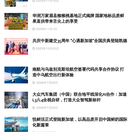
2025年11月15日
华润万家眉县猕猴桃基地正式揭牌 国家地标品质鲜
果直供带来舌尖上的享受
2025年11月1日
共庆中新建交35周年 “心遇新加坡”全国庆典登陆凯德
2025年10月25日
南航与乌兹别克斯坦航空签署代码共享合作协议 打
造中乌航空出行新体验
2026年7月24日
大众汽车集团（中国）联合地平线深化AI合作：加速
L3/L4全栈自研，打造大众智驾新标杆
2026年7月24日
悦鲜活正式登陆新加坡，以高品质开启中国鲜奶国际
化新篇章