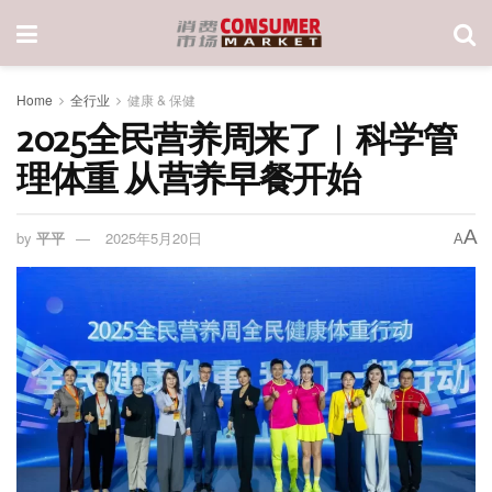
Home
全行业
健康 & 保健
2025全民营养周来了︱科学管
理体重 从营养早餐开始
A
by
平平
2025年5月20日
A