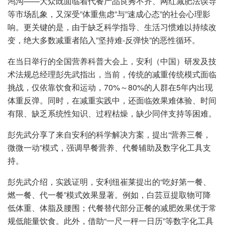
鸿沟——大众既面临着代餐产品良莠不齐、网红减肥法误导
等市场乱象，又深受”体重焦虑”与”速成心态”的社会心理影
响。更关键的是，由于缺乏科学指导、生活习惯难以持续改
变，绝大多数减重者陷入”坚持难-反弹快”的恶性循环。
在当日举行的全国营养科普大会上，安利（中国）研发及技
术法规总经理彭先武指出，当前，传统的减重传统模式面临
挑战，仅依靠饮食和运动，70%～80%的人群在5年内出现
体重反弹。同时，在减重实践中，还面临效果难体验、时间
有限、缺乏系统性知识、过程枯燥，缺少同伴支持等困难。
彭先武分享了来自安利的科学解决方案，提出“营养三餐，
微微一动”模式，强调早餐营养、代餐辅助及数字化工具支
持。
彭先武介绍，实践证明，安利纽崔莱提出的“吃好第一餐、
燃一餐、代一餐”模式效果显著。例如，白芸豆提取物可降
低体重、体脂及腰围；代餐替代部分正餐的减肥效果优于常
规低能量饮食。此外，借助“一尺一秤一日历”等数字化工具