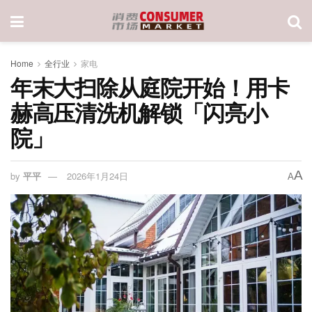
Home
全行业
家电
年末大扫除从庭院开始！用卡
赫高压清洗机解锁「闪亮小
院」
A
by
平平
2026年1月24日
A