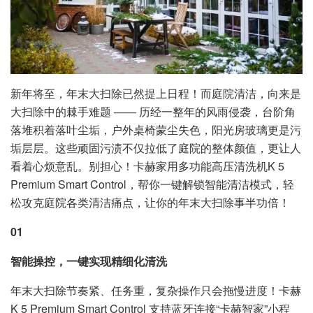
新年将至，年末大扫除已然提上日程！而庭院清洁，向来是
大扫除中的棘手难题 —— 历经一整年的风雨侵袭，台阶角
落堆积着落叶尘垢，户外桌椅蒙尘失色，阳光房玻璃更是污
垢层层。这些顽固污渍不仅拉低了庭院的整体颜值，更让人
看着心烦意乱。别担心！卡赫家用多功能高压清洗机K 5
Premium Smart Control，帮你一键解锁智能清洁模式，轻
松攻克庭院各类清洁痛点，让你的年末大扫除事半功倍！
01
智能操控，一键实现精细化清洗
年末大扫除节奏紧、任务重，复杂操作只会拖慢进度！卡赫
K 5 Premium Smart Control 支持蓝牙连接“卡赫智家”小程