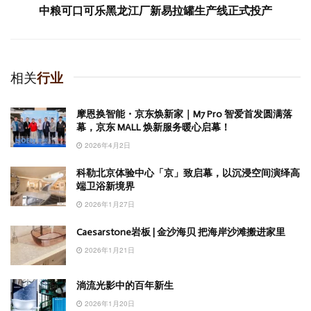
中粮可口可乐黑龙江厂新易拉罐生产线正式投产
相关
行业
摩恩换智能・京东焕新家｜M7 Pro 智爱首发圆满落
幕，京东 MALL 焕新服务暖心启幕！
2026年4月2日
科勒北京体验中心「京」致启幕，以沉浸空间演绎高
端卫浴新境界
2026年1月27日
Caesarstone岩板 | 金沙海贝 把海岸沙滩搬进家里
2026年1月21日
淌流光影中的百年新生
2026年1月20日