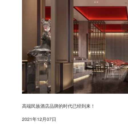
高端民族酒店品牌的时代已经到来！
2021年12月07日