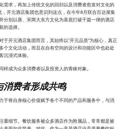
化需求，再加上传统文化的回归以及消费者愈发对文化的
此，开元酒店集团也意识到这点，在今年8月联合百达屋集
并分别以唐、宋两大东方文化为基底打破千篇一律的酒店
新的选择。
对于开元酒店集团而言，其始终以“开元品质”为核心，真正
多个文化活动，而且在自有空间的设计和功能区中也处处
客沉浸式体验。
同样成为众多消费者以及投资人的青睐对象。
与消费者形成共鸣
力于将自身核心价值赋予各个不同的产品和服务中，与消
注重细节。餐饮服务被众多酒店作为附属品，常常都是被
止表面如此简单。对此，作为一直是酒店业高质量餐饮标