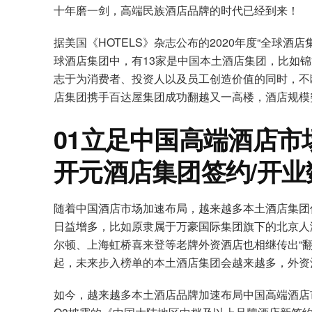
十年磨一剑，高端民族酒店品牌的时代已经到来！
据美国《HOTELS》杂志公布的2020年度“全球酒店集团
球酒店集团中，有13家是中国本土酒店集团，比如
志于为消费者、投资人以及员工创造价值的同时，不
店集团携手百达屋集团成功翻越又一高楼，酒店规模突
01
立足中国高端酒店市
开元酒店集团签约
/
开业
随着中国酒店市场加速布局，越来越多本土酒店集团
日益增多，比如原隶属于万豪国际集团旗下的北京人
尔顿、上海虹桥喜来登等老牌外资酒店也相继传出“
起，未来步入榜单的本土酒店集团会越来越多，外资
如今，越来越多本土酒店品牌加速布局中国高端酒店市