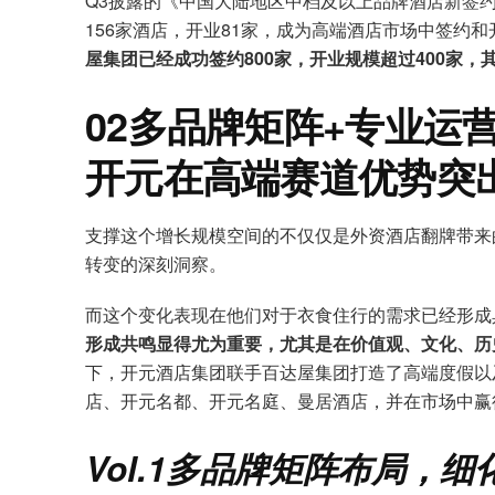
Q3披露的《中国大陆地区中档及以上品牌酒店新签
156家酒店，开业81家，成为高端酒店市场中签约
屋集团已经成功签约
800
家，开业规模超过400
家，
02
多品牌矩阵
+
专业运
开元在高端赛道优势突
支撑这个增长规模空间的不仅仅是外资酒店翻牌带来
转变的深刻洞察。
而这个变化表现在他们对于衣食住行的需求已经形成
形成共鸣显得尤为重要，尤其是在价值观、文化、历
下，开元酒店集团联手百达屋集团打造了高端度假以
店、开元名都、开元名庭、曼居酒店，并在市场中赢
Vol.1
多品牌矩阵布局，细