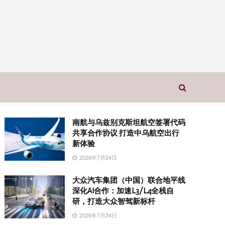
南航与乌兹别克斯坦航空签署代码
共享合作协议 打造中乌航空出行
新体验
2026年7月24日
大众汽车集团（中国）联合地平线
深化AI合作：加速L3/L4全栈自
研，打造大众智驾新标杆
2026年7月24日