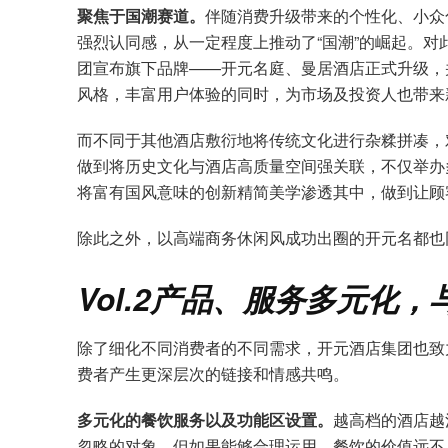
聚焦于国潮赛道。
伴随消费升级带来的个性化、小众
强烈认同感，从一定程度上推动了“国潮”的崛起。对
团宣布旗下品牌——开元名庭、曼居酒店正式升级，
风格，丰富用户体验的同时，为市场及投资人也带来
而不同于其他酒店敷衍地将传统文化进行杂糅拼凑，
做到将历史文化与酒店高质量空间强关联，不仅举办
将富有国风意味的创新精简美学渗透其中，做到让顾
除此之外，以高端商务休闲风成功出圈的开元名都也
Vol.2
产品、服务多元化，
除了细化不同消费者的不同需求，开元酒店集团也致
费者产生更深层次的链接和情感共鸣。
多元化的餐饮服务以及功能区设置。
越高档的酒店越
忽略的对象，但如果能够合理运用，餐饮的价值远不