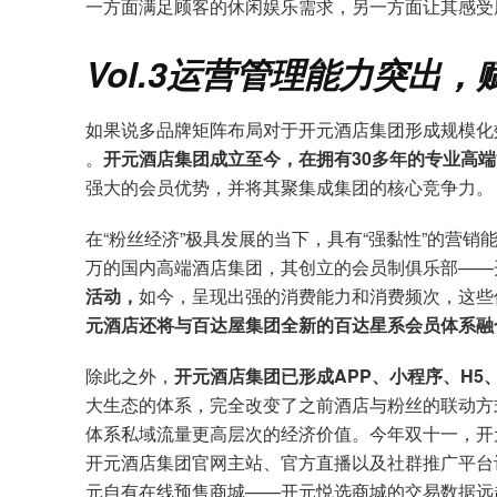
一方面满足顾客的休闲娱乐需求，另一方面让其感受
Vol.3
运营管理能力突出，
如果说多品牌矩阵布局对于开元酒店集团形成规模化
。
开元酒店集团成立至今，在拥有
30
多年的专业高端
强大的会员优势，并将其聚集成集团的核心竞争力。
在“粉丝经济”极具发展的当下，具有“强黏性”的营
万的国内高端酒店集团，其创立的会员制俱乐部——
活动，
如今，呈现出强的消费能力和消费频次，这些
元酒店还将与百达屋集团全新的百达星系会员体系融
除此之外，
开元酒店集团已形成
APP
、小程序、H5
大生态的体系，完全改变了之前酒店与粉丝的联动方
体系私域流量更高层次的经济价值。今年双十一，开元
开元酒店集团官网主站、官方直播以及社群推广平台订
元自有在线预售商城——开元悦选商城的交易数据远超