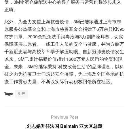
复，3M物流仓储配送中心的客户服务与运营也将逐步步入
正轨。
此外，为全力支援上海抗击疫情，3M已陆续通过上海市志
愿服务公益基金会和上海市慈善基金会捐赠了6万余只KN95
防护口罩、2000余瓶免洗手消毒液与3万副降噪耳塞，切实
保障基层志愿者、一线工作人员的安全与健康，并为方舱万
千新冠患者与高校莘莘学子解压助眠。自新冠肺炎疫情发生
以来，3M已累计捐赠价值超过1600万元人民币的物资和现
金。未来，3M将继续秉持“科技改善生活”的品牌理念，以科
技之力为抗疫卫士们筑起安全屏障，为上海及全国各地的抗
疫工作贡献力量，不断以实际行动积极回馈所在社区。
Tags:
生产
Previous Post
刘志娟升任法国 Balmain 亚太区总裁