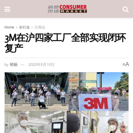
Home
全行业
日用品
3M在沪四家工厂全部实现闭环
复产
A
by
晓畅
2022年5月10日
A