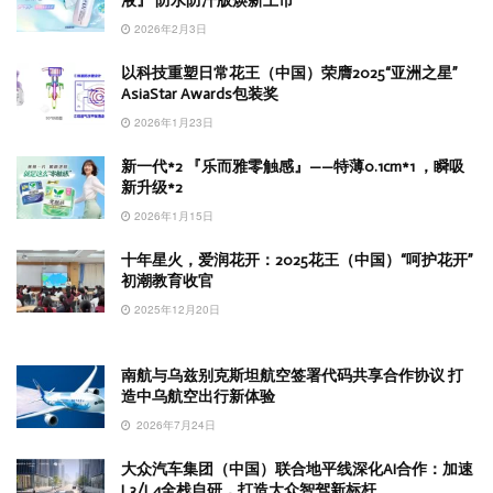
液』 防水防汗版焕新上市
2026年2月3日
以科技重塑日常花王（中国）荣膺2025“亚洲之星”
AsiaStar Awards包装奖
2026年1月23日
新一代*2 『乐而雅零触感』——特薄0.1cm*1 ，瞬吸
新升级*2
2026年1月15日
十年星火，爱润花开：2025花王（中国）“呵护花开”
初潮教育收官
2025年12月20日
南航与乌兹别克斯坦航空签署代码共享合作协议 打
造中乌航空出行新体验
2026年7月24日
大众汽车集团（中国）联合地平线深化AI合作：加速
L3/L4全栈自研，打造大众智驾新标杆