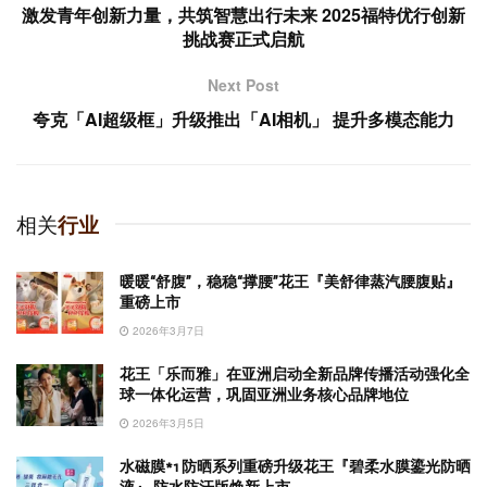
激发青年创新力量，共筑智慧出行未来 2025福特优行创新
挑战赛正式启航
Next Post
夸克「AI超级框」升级推出「AI相机」 提升多模态能力
相关
行业
暖暖“舒腹”，稳稳“撑腰”花王『美舒律蒸汽腰腹贴』
重磅上市
2026年3月7日
花王「乐而雅」在亚洲启动全新品牌传播活动强化全
球一体化运营，巩固亚洲业务核心品牌地位
2026年3月5日
水磁膜*1 防晒系列重磅升级花王『碧柔水膜鎏光防晒