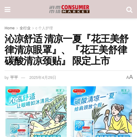
Home
全行业
c 个人护理
沁凉舒适 清凉一夏『花王美舒
律清凉眼罩』、『花王美舒律
碳酸清凉颈贴』 限定上市
A
by
平平
2025年4月29日
A