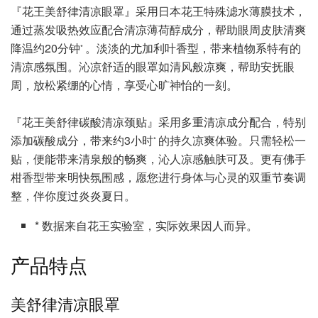
『花王美舒律清凉眼罩』采用日本花王特殊滤水薄膜技术，
通过蒸发吸热效应配合清凉薄荷醇成分，帮助眼周皮肤清爽
降温约20分钟
。淡淡的尤加利叶香型，带来植物系特有的
*
清凉感氛围。沁凉舒适的眼罩如清风般凉爽，帮助安抚眼
周，放松紧绷的心情，享受心旷神怡的一刻。
『花王美舒律碳酸清凉颈贴』采用多重清凉成分配合，特别
添加碳酸成分，带来约3小时
的持久凉爽体验。只需轻松一
*
贴，便能带来清泉般的畅爽，沁人凉感触肤可及。更有佛手
柑香型带来明快氛围感，愿您进行身体与心灵的双重节奏调
整，伴你度过炎炎夏日。
* 数据来自花王实验室，实际效果因人而异。
产品特点
美舒律清凉眼罩