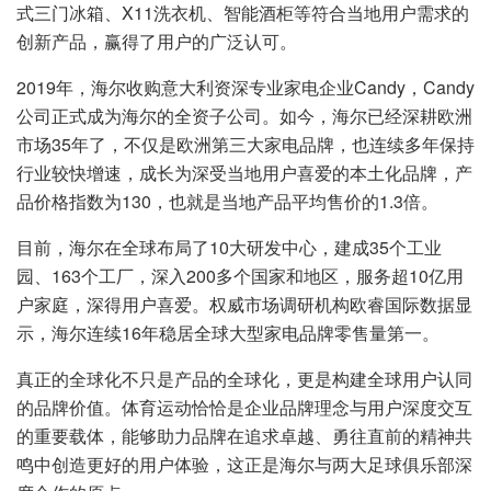
式三门冰箱、X11洗衣机、智能酒柜等符合当地用户需求的
创新产品，赢得了用户的广泛认可。
2019年，海尔收购意大利资深专业家电企业Candy，Candy
公司正式成为海尔的全资子公司。如今，海尔已经深耕欧洲
市场35年了，不仅是欧洲第三大家电品牌，也连续多年保持
行业较快增速，成长为深受当地用户喜爱的本土化品牌，产
品价格指数为130，也就是当地产品平均售价的1.3倍。
目前，海尔在全球布局了10大研发中心，建成35个工业
园、163个工厂，深入200多个国家和地区，服务超10亿用
户家庭，深得用户喜爱。权威市场调研机构欧睿国际数据显
示，海尔连续16年稳居全球大型家电品牌零售量第一。
真正的全球化不只是产品的全球化，更是构建全球用户认同
的品牌价值。体育运动恰恰是企业品牌理念与用户深度交互
的重要载体，能够助力品牌在追求卓越、勇往直前的精神共
鸣中创造更好的用户体验，这正是海尔与两大足球俱乐部深