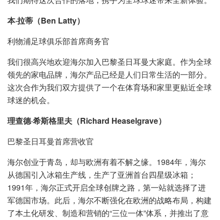
本·拉蒂（Ben Latty）
利物浦足球俱乐部首席商务官
我们很高兴地欢迎海尔加入巴黎圣日耳曼大家庭。作为全球
领先的家电品牌，海尔产品已经是人们日常生活的一部分。
这次合作为我们双方提供了一个在体育场和家里更贴近全球
球迷的机会。
理查德·希斯格里夫（Richard Heaselgrave）
巴黎圣日耳曼首席营收官
海尔创业于青岛，却与欧洲有着不解之缘。1984年，海尔
从德国引入冰箱生产线，生产了亚洲首台四星级冰箱；
1991年，海尔正式开启全球创牌之路，第一站就选择了进
军德国市场。此后，海尔不断强化在欧洲的战略布局，构建
了本土化研发、制造和营销的“三位一体”体系，并推出了意