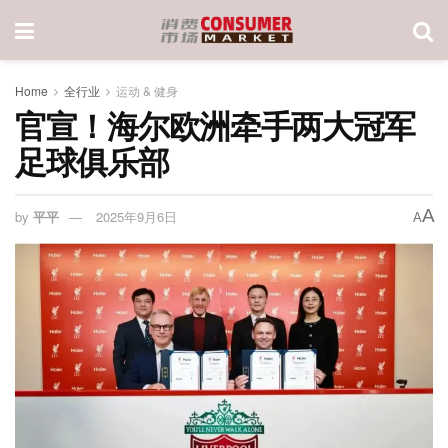
Home
全行业
运动 & 健身
官宣！海尔欧洲牵手两大冠军
足球俱乐部
A
by
平平
2025年9月6日
A