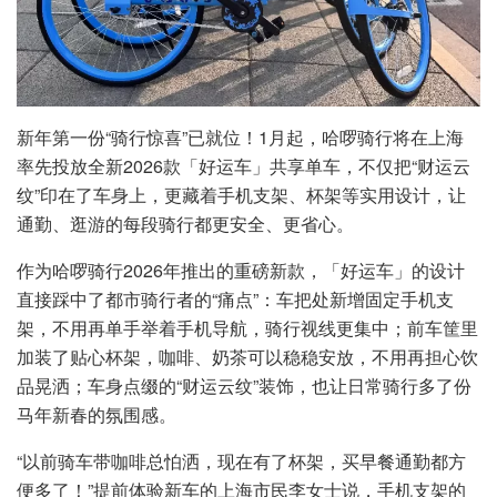
新年第一份“骑行惊喜”已就位！1月起，哈啰骑行将在上海
率先投放全新2026款「好运车」共享单车，不仅把“财运云
纹”印在了车身上，更藏着手机支架、杯架等实用设计，让
通勤、逛游的每段骑行都更安全、更省心。
作为哈啰骑行2026年推出的重磅新款，「好运车」的设计
直接踩中了都市骑行者的“痛点”：车把处新增固定手机支
架，不用再单手举着手机导航，骑行视线更集中；前车筐里
加装了贴心杯架，咖啡、奶茶可以稳稳安放，不用再担心饮
品晃洒；车身点缀的“财运云纹”装饰，也让日常骑行多了份
马年新春的氛围感。
“以前骑车带咖啡总怕洒，现在有了杯架，买早餐通勤都方
便多了！”提前体验新车的上海市民李女士说，手机支架的