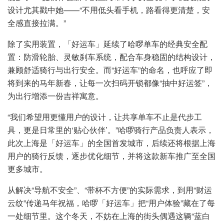
设计尤其戳中她——“不用低头看手机，路看得更清楚，安
全感直接拉满。”
除了实用装置，「好运车」延续了哈啰单车的经典安全配
置：防滑轮胎、灵敏刹车系统，配合车身稳固的结构设计，
兼顾舒适骑行与出行安全。而“好运车”的命名，也呼应了即
将到来的马年新春，让每一次扫码开锁都像“抽中好运签”，
为出行增添一份吉祥寓意。
“我们希望用更懂用户的设计，让共享单车不止是代步工
具，更是日常里的‘贴心伙伴’。”哈啰骑行产品负责人表示，
此次上海是「好运车」的全国首发城市，后续还将根据上海
用户的骑行反馈，逐步优化细节，并将这款新车推广至全国
更多城市。
从解决“导航不安全”、“带杯不方便”的实际需求，到用“财运
云纹”传递马年祝福，哈啰「好运车」把“用户体验”藏在了每
一处细节里。这个冬天，不妨在上海的街头偶遇这辆“蓝白