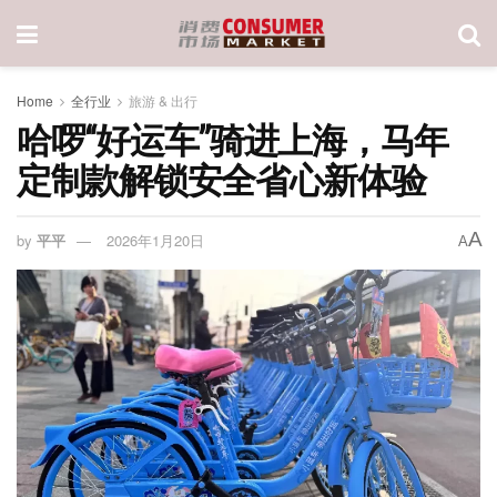
Home
全行业
旅游 & 出行
哈啰“好运车”骑进上海，马年
定制款解锁安全省心新体验
A
by
平平
2026年1月20日
A