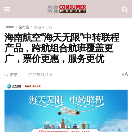
Home
全行业
旅游 & 出行
海南航空“海天无限”中转联程
产品，跨航组合航班覆盖更
广，票价更惠，服务更优
A
by
洁洁
2022年8月3日
A