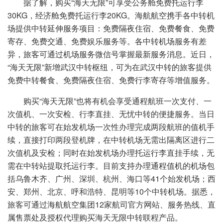
据了解，购买“海天无限”可享受公务舱免费托运行李
30KG，经济舱免费托运行李20KG。海航航空携手各中转机
场提供中转延伸服务项目：免费隔夜住宿、免费餐食、免费
寄存、免费交通、免费娱乐服务等。各中转机场服务有差
异，旅客可通过机场服务微信号掌握最新服务消息。近日，
“海天无限”新增武汉中转枢纽，可为在武汉中转的旅客提供
免费中转餐食、免费隔夜住宿、免费行李寄存等增值服务。
购买“海天无限”也将有机会享受通程航班一次支付、一
次值机、一次安检、行李直挂、无忧中转的便捷服务。当日
中转的旅客可在始发机场一次性办理完成两段航班的值机手
续，直接打印两段登机牌，在中转机场无需出隔离区进行二
次值机及安检；同时在始发机场办理托运行李直挂手续，无
需在中转站提取托运行李。目前支持办理通程值机的机场包
括乌鲁木齐、广州、深圳、杭州、海口等41个始发机场；西
安、郑州、北京、呼和浩特、昆明等10个中转机场。据悉，
旅客可通过海航航空集团12家航司官方网站、服务热线、直
属售票处及授权代理购买海天无限中转联程产品。