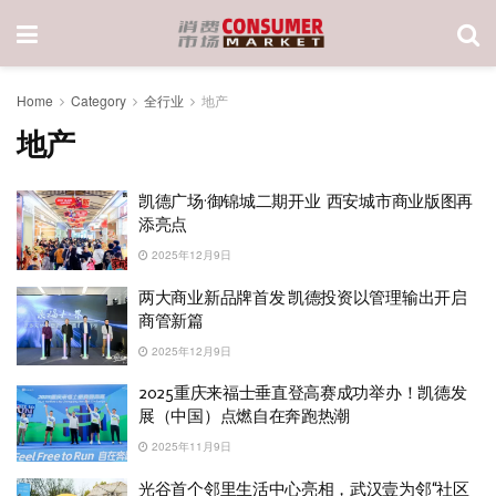
Home
Category
全行业
地产
地产
凯德广场·御锦城二期开业 西安城市商业版图再
添亮点
2025年12月9日
两大商业新品牌首发 凯德投资以管理输出开启
商管新篇
2025年12月9日
2025重庆来福士垂直登高赛成功举办！凯德发
展（中国）点燃自在奔跑热潮
2025年11月9日
光谷首个邻里生活中心亮相，武汉壹为邻“社区