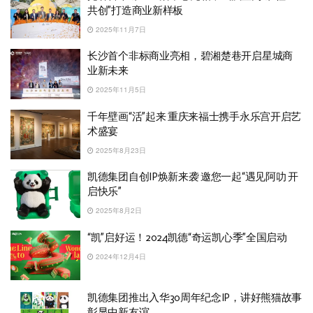
共创”打造商业新样板
2025年11月7日
长沙首个非标商业亮相，碧湘楚巷开启星城商
业新未来
2025年11月5日
千年壁画“活”起来 重庆来福士携手永乐宫开启艺
术盛宴
2025年8月23日
凯德集团自创IP焕新来袭 邀您一起“遇见阿叻 开
启快乐”
2025年8月2日
“凯”启好运！2024凯德“奇运凯心季”全国启动
2024年12月4日
凯德集团推出入华30周年纪念IP，讲好熊猫故事
彰显中新友谊