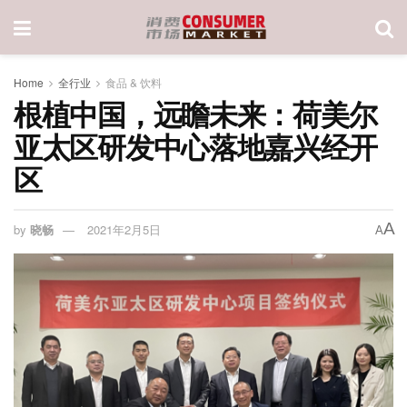
Home
全行业
食品 & 饮料
根植中国，远瞻未来：荷美尔
亚太区研发中心落地嘉兴经开
区
A
by
晓畅
2021年2月5日
A