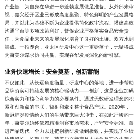
产业链，为自身在华进一步蓬勃发展做足准备。从外部来审
视，嘉兴经开区业已形成高度集聚、特色鲜明的产业发展格
局，并以此为基础不断为企业提供简化政审流程、搭建高效
沟通平台等多项政策利好，督促企业严格落实食品安全责
任，为食品业未来的发展深化培育了良好的土壤。双方水到
渠成、一拍即合，亚太区研发中心这一重磅落子，无疑将成
为荷美尔谋求协同共赢、实现在华发展深化的新引擎。
业务快速增长：安全奠基，创新蓄能
不仅如此，从长远角度衡量，研发中心的落地，进一步帮助
品牌夯实可持续发展的核心驱动力——创新，这是企业加码
综合实力和核心竞争力的必要条件。通过无数研发理念的积
累和创新点的串联，辐射和牵引整个食品产业。2020年，
新冠肺炎疫情给人们的生活带来巨大冲击，在如此严峻的一
年，荷美尔始终依赖精准洞察市场需求，严守安全标准、跟
进产品迭代，全力以赴把创新研发做到极致，并实现了业绩
快速增长。长期以来，荷美尔在新产品本地化及安全生产方