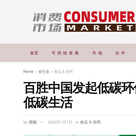
首页
可 持 续 发 展
市 场
合 作
Home
全行业
食品 & 饮料
百胜中国发起低碳环
低碳生活
by
晓畅
2022年1月1日
in
食品 & 饮料