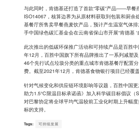
与此同时，肯德基还打造了首款“零碳”产品——早
ISO14067，核算边界为从原材料获取到包装和厨余
基餐厅所售卖早餐燕麦饮产品，预计产生温室气体排
手中国绿色碳汇基金会在云南省保山市开展“肯德基 ‘
此次推出的低碳环保推广活动和可持续产品是百胜中国
年12月，百胜中国旗下所有品牌推出了一系列减塑
46个先行试点垃圾分类的重点城市肯德基餐厅配置
费。截至2021年12月，肯德基食物银行项目已经覆盖
针对气候变化和供应链环境影响等议题，百胜中国更加
助力1.5℃限温目标承诺函》加入科学碳目标倡议（
对巴黎协定将全球平均气温较前工业化时期上升幅度控
标的支持。
Tags:
可持续发展