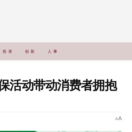
投 资
创 新
人 事
保活动带动消费者拥抱
A
A