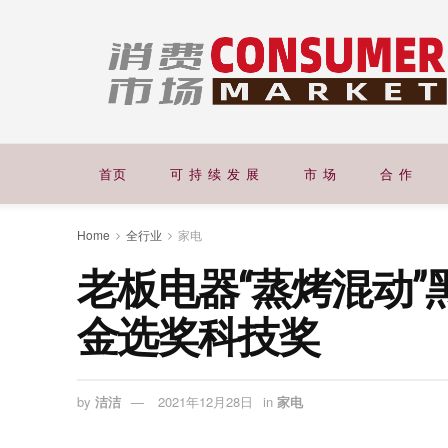
首页
可 持 续 发 展
市 场
合 作
Home
全行业
家电
老板电器“蒸烤混动”
金选奖科技奖
by
洁洁
2021年12月28日
in
家电