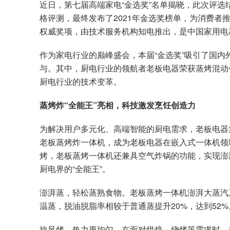
近日，第七届高端家电“金选奖”名单揭晓，此次评
格评测，最终发布了2021年金选奖榜单，为消费者
权威奖项，由技术服务机构知电推出，是中国家用电
作为家电行业的巅峰盛会，本届“金选奖”吸引了国
与。其中，厨电行业的领航者老板电器荣获蒸烤混动
厨电行业的技术变革。
蒸烤炸“全能王”亮相，科技激发烹饪创造力
为解决用户多元化、高端智能的厨电需求，老板电器
老板蒸烤炸一体机，成为老板电器在嵌入式一体机领
烤，老板蒸烤一体机还兼具空气炸锅的功能，实现澎
厨电界的“全能王”。
澎湃蒸，轻松蒸熟食物。老板蒸烤一体机澎湃大蒸汽
温蒸，脱油脱脂率相较于普通蒸提升20%，达到52%
旋风烤，热力更均匀。在面对烘焙、烧烤等需求时，