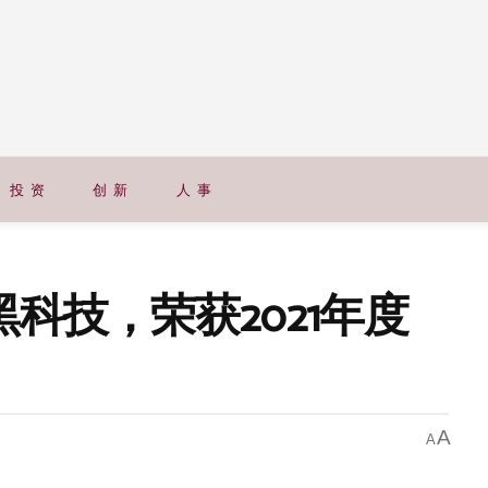
投 资
创 新
人 事
黑科技，荣获2021年度
A
A