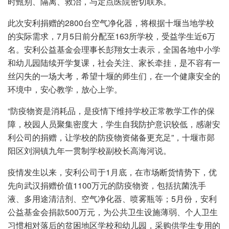
时甄别、隔离、救治，与定点医院密切联系。
此次安利捐赠的2800台空气净化器，将根据十堰当地学校
的实际需求，7月5日前分配至163所学校，受益学生近6万
名。安利公益基金会理事长彭翔女士表示，全国各地中小学
和幼儿园陆续开学复课，社会关注、家长牵挂，是不容有一
丝闪失的一场大考，希望十堰的师生们，在一个健康安全的
环境中，安心教学，放心上学。
“防疫物资是消耗品，是疫情下维持学校正常教学工作的保
障，校园人员聚集密度大，学生自我防护意识较低，感谢安
利公司的捐赠，让学校的防疫物资储备更充足”，十堰市郧
阳区刘洞镇九年一贯制学校副校长高海河说。
疫情发生以来，安利公司于1月底，在市场断货情势下，优
先向武汉捐赠价值1100万元的防疫物资，包括抗菌洗手
液、多用途清洁剂、空气净化器、喷雾瓶等；5月份，安利
公益基金会捐款500万元，为公共卫生设施薄弱、个人卫生
习惯相对落后的贫困地区学校和幼儿园，采购供学生专用的