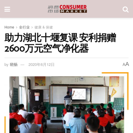
Home
全行业
健康 & 保健
助力湖北十堰复课 安利捐赠
2600万元空气净化器
A
by
晓畅
2020年6月12日
A