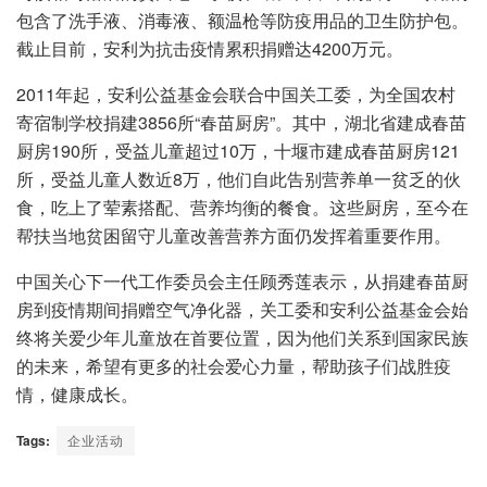
包含了洗手液、消毒液、额温枪等防疫用品的卫生防护包。
截止目前，安利为抗击疫情累积捐赠达4200万元。
2011年起，安利公益基金会联合中国关工委，为全国农村
寄宿制学校捐建3856所“春苗厨房”。其中，湖北省建成春苗
厨房190所，受益儿童超过10万，十堰市建成春苗厨房121
所，受益儿童人数近8万，他们自此告别营养单一贫乏的伙
食，吃上了荤素搭配、营养均衡的餐食。这些厨房，至今在
帮扶当地贫困留守儿童改善营养方面仍发挥着重要作用。
中国关心下一代工作委员会主任顾秀莲表示，从捐建春苗厨
房到疫情期间捐赠空气净化器，关工委和安利公益基金会始
终将关爱少年儿童放在首要位置，因为他们关系到国家民族
的未来，希望有更多的社会爱心力量，帮助孩子们战胜疫
情，健康成长。
Tags:
企业活动