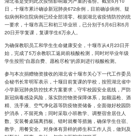
湖北省是受到此次疫情影响最为严重的省份。截至6月10
日，十堰市累计确诊新冠肺炎672余例，目前确诊病例、疑
似病例和住院病例已经全部清零。根据湖北省疫情防控的统
一要求，十堰市高三和初三毕业班，已分别于5月6日和5月
20日开学复课，复课学生6万余人。
为确保教职员工和学生生命健康安全，十堰市从4月23日开
始，完成了5万余教职工返岗前核酸检测，同时对毕业年级
学生按照“自愿自费、愿检尽检”的原则进行核酸检测。
参与本次捐赠物资接收的湖北省十堰市关心下一代工作委员
会秘书长常明军表示，十堰目前复课的学校，按照湖北省中
小学新冠肺炎防控技术方案要求，守牢校园安全底线，严防
新冠病毒感染风险，落实防控物资保障体系，如额温枪、酒
精、洗手液、空气净化器等防疫物资储备，全面做好校园防
护消杀，不留死角；同时采取小班教学、调整宿舍居住人
数、安装餐桌隔离挡板、错时就餐等措施，确保学生住宿、
教学、用餐安全。对身体有异样的师生和工作人员，做到及