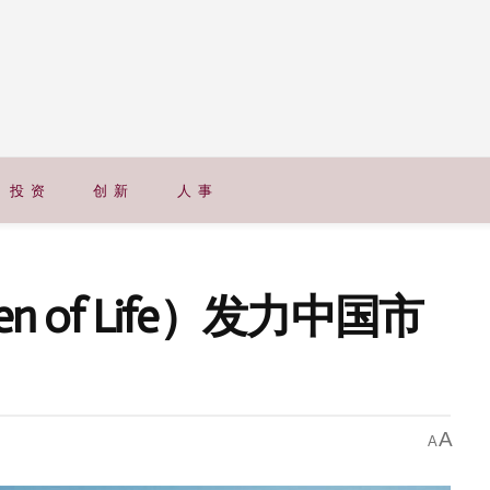
投 资
创 新
人 事
 of Life）发力中国市
A
A