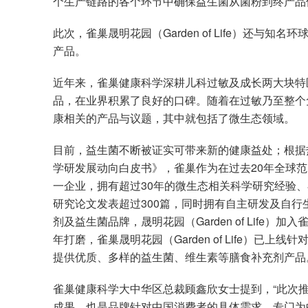
个生产链路的各个环节中确保益生菌从菌粉到终产品
此次，雀巢晟明花园（Garden of Life）还与
产品。
近年来，雀巢健康科学深耕儿科过敏及成长两大块特
品，在业界积累了良好的口碑。随着在过敏乃至整个
康相关的产品与议题，其中就包括了微生态领域。
目前，益生菌不断被证实可带来新的健康益处；根据热
学研发展动向白皮书》，雀巢作为在过去20年全球范
一企业，拥有超过30年的微生态相关科学研究经验、
研究论文发表超过300篇，同时拥有自主研发及自
剂及益生菌品牌，晟明花园（Garden of Lif
年打磨，雀巢晟明花园（Garden of Life）
提供优质、多样的益生菌、维生素等膳食补充剂产品
雀巢健康科学大中华区总裁顾鑫欣女士提到，“此次
成果，也是品牌针对中国消费者的具体需求，专门为