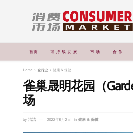
首页
可 持 续 发 展
市 场
合 作
Home
全行业
健康 & 保健
雀巢晟明花园（Garden
场
by
洁洁
2022年9月2日
in
健康 & 保健