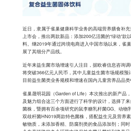
近日，隶属于雀巢健康科学业务的高端营养膳食补充剂品牌
上市会，推出两款新品：添加200亿活菌的“绿动”款
料。继2019年通过跨境电商进入中国市场以来，雀巢晟明
展了其细分产品线。
近年来益生菌市场增速引人注目，据欧睿信息咨询调研
将突破366亿元人民币，其中儿童益生菌市场规模预
目前益生菌类业务规模和增速在国内儿童营养品品类
雀巢晟明花园（Garden of Life）本次推出
及魅力组合这三个方面进行了科学的设计，选择了来
菌株，暨拥有百余项研究的鼠李糖乳杆菌GG、动物乳杆
双歧杆菌HN019两款特色菌株，搭配益生元及营养
敏物质，未添加香精、防腐剂类的食品添加剂；同时，雀巢