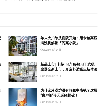
无
年末大扫除从庭院开始！用卡赫高压
清洗机解锁「闪亮小院」
2026年1月24日
四
新品上市 | 卡赫T15/1 Bp锂电干式吸
尘器全新上市，开启舒适吸尘新体验
2026年1月21日
I
为什么冷凝炉没有想象中省钱？这层
“窗户纸”今天必须捅破！
2025年11月7日