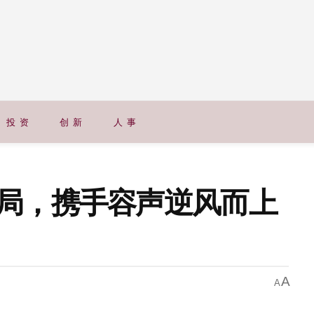
投 资
创 新
人 事
局，携手容声逆风而上
A
A