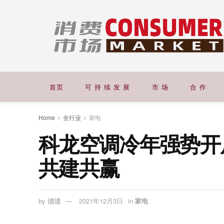
首页
可 持 续 发 展
市 场
合 作
Home
全行业
家电
科龙空调冷年强势开
共建共赢
by
洁洁
2021年12月3日
in
家电