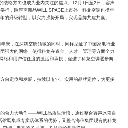
战略方向也成为业内关注的焦点。12月1日至2日，容声
举行，除容声新品WILL SPACE上市外，科龙空调也携年
冷年的升级转型，以实力强势开局，实现品牌共建共赢。
8周年庆，在深耕空调领域的同时，同样见证了中国家电行业
集团强大的网络，使得科龙在资金、人才、管理等方面全力
网络和用户信任度的激活和承接，促进了科龙空调逐步向
的方向定位和发展，持续以专业、实用的品牌定位，为更多
牌的合力大动作——WILL品质生活馆，通过整合容声冰箱自
质生活馆既集成专卖店体系的优势，又整合海信集团现有的科龙
箱、空调、电视的多品牌、多品类经营新格局。