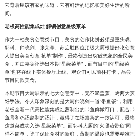
它背后应该有家的味道，它有鲜活的记忆和美好生活的瞬
间。
老板高性能集成灶 解锁创意星级菜单
作为一档美食创意类节目，美食的创作比拼必须是重头戏。
郭科、帅晓剑、张荣亭、苏启胜四位顶级大厨根据好吃创意
人提出美食创意“抢单”制作，最终创造出突破想象的全民美
食，并由嘉宾评选出本期“星级菜单”，而节目中的“星级菜
单”也将在线下实体餐厅上线。观众们可以前往打卡，品尝
节目同款美食。
本期节目大厨展示的七大创意菜中，无不涵盖蒸、烤两大烹
饪手法。令人印象深刻的是大厨帅晓剑一道“带鱼饭”，利用
老板全新一代高性能集成灶蒸制出的带鱼鲜嫩可口，配合带
鱼骨和鸡汤熬制的汤汁，赢得了在场嘉宾的一致认可，最终
这道菜成功入选“星级菜单”。而郭科大厨的“火腿蒸带鱼”同
样不简单，除了保证食材的新鲜，蒸制的温度也需要精准把