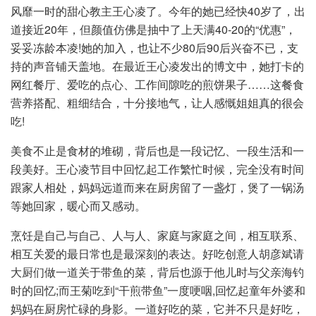
风靡一时的甜心教主王心凌了。今年的她已经快40岁了，出
道接近20年，但颜值仿佛是抽中了上天满40-20的“优惠”，
妥妥冻龄本凌!她的加入，也让不少80后90后兴奋不已，支
持的声音铺天盖地。在最近王心凌发出的博文中，她打卡的
网红餐厅、爱吃的点心、工作间隙吃的煎饼果子……这餐食
营养搭配、粗细结合，十分接地气，让人感慨姐姐真的很会
吃!
美食不止是食材的堆砌，背后也是一段记忆、一段生活和一
段美好。王心凌节目中回忆起工作繁忙时候，完全没有时间
跟家人相处，妈妈远道而来在厨房留了一盏灯，煲了一锅汤
等她回家，暖心而又感动。
烹饪是自己与自己、人与人、家庭与家庭之间，相互联系、
相互关爱的最日常也是最深刻的表达。好吃创意人胡彦斌请
大厨们做一道关于带鱼的菜，背后也源于他儿时与父亲海钓
时的回忆;而王菊吃到“干煎带鱼”一度哽咽,回忆起童年外婆和
妈妈在厨房忙碌的身影。一道好吃的菜，它并不只是好吃，