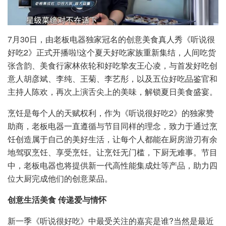
7月30日，由老板电器独家冠名的创意美食真人秀《听说很
好吃2》正式开播啦!这个夏天好吃家族重新集结，人间吃货
张含韵、美食行家林依轮和好吃挚友王心凌，与首发好吃创
意人胡彦斌、李纯、王菊、李艺彤，以及五位好吃品鉴官和
主持人陈欢，再次上演舌尖上的美味，解锁夏日美食盛宴。
烹饪是每个人的天赋权利，作为《听说很好吃2》的独家赞
助商，老板电器一直遵循与节目同样的理念，致力于通过烹
饪创造属于自己的美好生活，让每个人都能在厨房游刃有余
地驾驭烹饪、享受烹饪。让烹饪无门槛，下厨无难事。节目
中，老板电器也将提供新一代高性能集成灶等产品，助力四
位大厨完成他们的创意菜品。
创意生活美食 传递爱与情怀
新一季《听说很好吃》中最受关注的嘉宾是谁?当然是最近