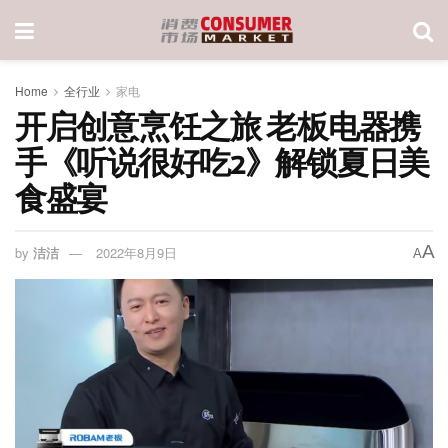
Home
全行业
家电
开启创意烹饪之旅 老板电器携
手《听说很好吃2》解锁夏日美
食盛宴
A
by
洁洁
2022年8月9日
A