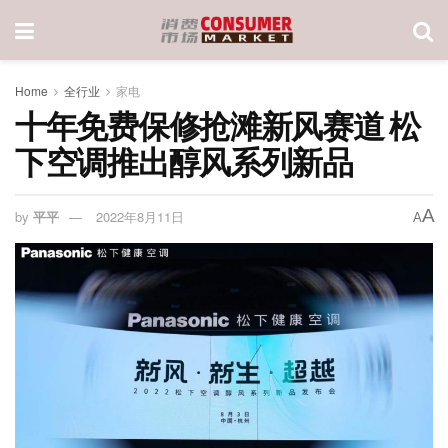
Home
全行业
家电
十年免费保修抢滩新风赛道 松
下空调推出醇风系列新品
A
by
平平
2022年8月11日
A