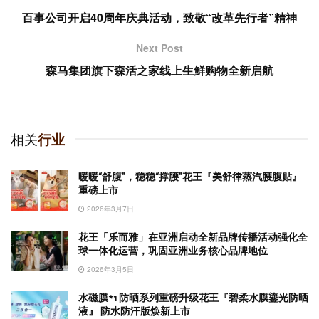
百事公司开启40周年庆典活动，致敬“改革先行者”精神
Next Post
森马集团旗下森活之家线上生鲜购物全新启航
相关
行业
暖暖“舒腹”，稳稳“撑腰”花王『美舒律蒸汽腰腹贴』
重磅上市
2026年3月7日
花王「乐而雅」在亚洲启动全新品牌传播活动强化全
球一体化运营，巩固亚洲业务核心品牌地位
2026年3月5日
水磁膜*1 防晒系列重磅升级花王『碧柔水膜鎏光防晒
液』 防水防汗版焕新上市